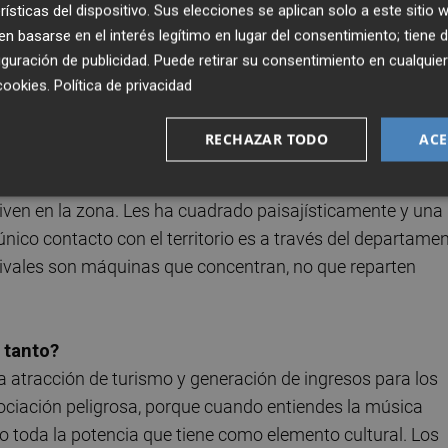
rísticas del dispositivo. Sus elecciones se aplican solo a este sitio
uso más grupos. No solo no ha dinamizado la zona, sino 
 basarse en el interés legítimo en lugar del consentimiento; tiene 
enes sitios donde tocar, a no ser que vayas al Corb, un loc
guración de publicidad
. Puede retirar su consentimiento en cualqu
uede organizar seis actuaciones al año, porque el
cookies
.
Política de privacidad
RECHAZAR TODO
ACE
r que se celebren actuaciones, pero por su naturaleza no
uos demasiado grandes, a menudo despegados de territor
viven en la zona. Les ha cuadrado paisajísticamente y una
ico contacto con el territorio es a través del departame
tivales son máquinas que concentran, no que reparten
 tanto?
a atracción de turismo y generación de ingresos para los
ociación peligrosa, porque cuando entiendes la música
 toda la potencia que tiene como elemento cultural. Los