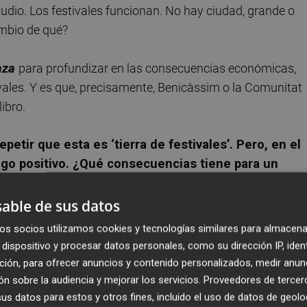
udio. Los festivales funcionan. No hay ciudad, grande o
ambio de qué?
aza
para profundizar en las consecuencias económicas,
tivales. Y es que, precisamente, Benicàssim o la Comunitat
ibro.
petir que esta es ‘tierra de festivales’. Pero, en el
lgo positivo. ¿Qué consecuencias tiene para un
do los directores de festivales dan ruedas de prensa
able de sus datos
ona y que enriquece a esta de muchas maneras; crea
os socios utilizamos cookies y tecnologías similares para almacena
cisamente he escogido Benicàssim como protagonista del
dispositivo y procesar datos personales, como su dirección IP, iden
a sucedido. Un festival que lleva 25 años celebrándose pue
ción, para ofrecer anuncios y contenido personalizados, medir anun
ciudad y hablando con músicos, profesores de música y
n sobre la audiencia y mejorar los servicios.
Proveedores de tercer
n que la respuesta es que no, no lo hace. Me contaban qu
s datos para estos y otros fines, incluido el uso de datos de geolo