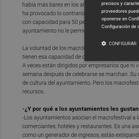
precisos y caracte
había más bares en los años 80 que ahora. Incl
proveedores pueden
ha provocado lo contrario. Vas en octubre y no ti
oponerse en
Confi
con capacidad para 50 personas que solamente p
Configuración de 
ayuntamiento no le permite más.
CONFIGURAR
La voluntad de los macrofestivales no es impedi
tienen esa capacidad de dinamizar. Son monstr
A veces están dirigidos por empresarios que ni 
semana después de celebrarse se marchan. Su ún
de cultura del ayuntamiento. Pero los macrofes
recursos.
-¿Y por qué a los ayuntamientos les gustan
-Los ayuntamientos asocian el macrofestival a l
comerciantes, hoteles y restaurantes. Es una as
como un generador de ingresos, estás extirpando