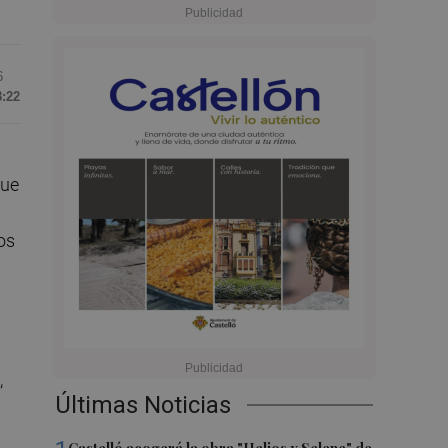
6
8:22
que
os
,
Últimas Noticias
n