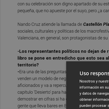
con su celebración son digno apartado de su est
pequeña, que no apueste por el suyo, pero ¿a c
Nando Cruz atiende la llamada de
Castellón Pl
sociales, culturales y políticas de los macrofes
Valenciana, en general, son protagonistas de su l
-Los representantes políticos no dejan de re
libro se pone en entredicho que esto sea a
territorio?
-
Era una de las preguntas que yo me hacía. Cuan
Uso respons
venden un modelo de negocio que dinamiza la z
Nosotros y nuestr
aficionados y va a repercutir en las salas. Pre
información en su 
capítulo 'Desierto' para hablar de lo que aquí h
y datos de navega
demostrar en cifras si ha dinamizado o no una 
obtener informació
gente que lleva bares en Benicàssim coinciden e
pueden procesar su