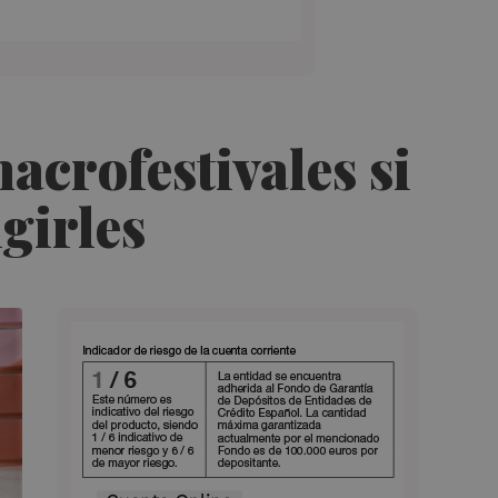
acrofestivales si
igirles