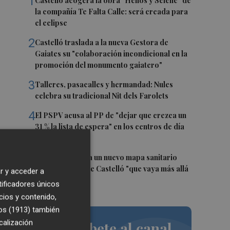
1
Castelló acogerá la obra "Helios y Selene" de
la compañía Te Falta Calle: será creada para
el eclipse
2
Castelló traslada a la nueva Gestora de
Gaiates su "colaboración incondicional en la
promoción del monumento gaiatero"
3
Talleres, pasacalles y hermandad: Nules
celebra su tradicional Nit dels Farolets
4
El PSPV acusa al PP de "dejar que crezca un
31 % la lista de espera" en los centros de día
de Castellón
5
El PSPV reclama un nuevo mapa sanitario
para la ciudad de Castelló "que vaya más allá
r y acceder a
de parches"
tificadores únicos
de
cios y contenido,
os (1913)
también
e
calización
Suscríbete al canal