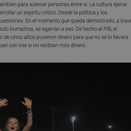
también para acercar personas entre sí. La cultura ejerce
llar un espíritu crítico. Desde la política y los
cuestiones. En el momento que queda demostrado, a trav
 solo borrachos, se agarran a eso. De hecho al FIB, el
 de cinco años pusieron dinero para que no se lo llevara
n con irse si no recibían más dinero.