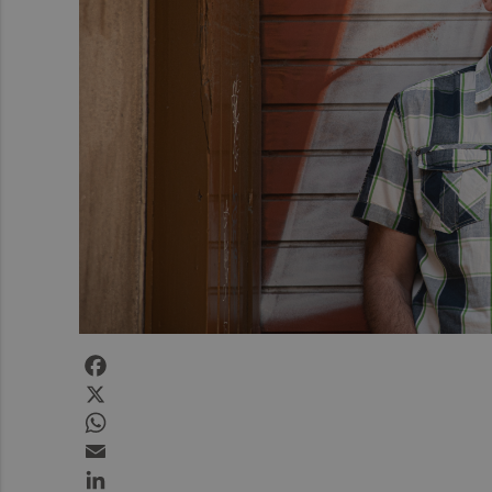
Facebook
X
WhatsApp
Email
LinkedIn