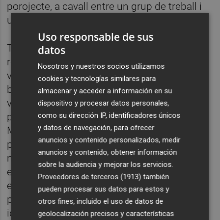
porojecte, a cavall entre un grup de treball i
un programa públic.
Uso responsable de sus
Tant el vídeo com la publicació són els
datos
resultats de producció del laboratori, que es
Nosotros y nuestros socios utilizamos
va activar a través d’un procés de recerca de
cookies y tecnologías similares para
bilbiografia, imatges, audiovisuals, textos i
almacenar y acceder a información en su
viviències personals al voltant de la festa,
dispositivo y procesar datos personales,
como su dirección IP, identificadores únicos
prenent com a cas d'estudi la festa de la
y datos de navegación, para ofrecer
Magdalena a Castelló, que estava just a les
anuncios y contenido personalizados, medir
portes de l’inici del projecte. Posant la
anuncios y contenido, obtener información
mirada en el context local, a més durant les
sobre la audiencia y mejorar los servicios.
esperades festes de la Magdalena de 2022,
Proveedores de terceros (1913)
también
es va fer un exrcici vivencial per a repensar,
pueden procesar sus datos para estos y
problematitzar i reivindicar els punts
otros fines, incluido el uso de datos de
identitàris propis d'aquesta festa, però
geolocalización precisos y características