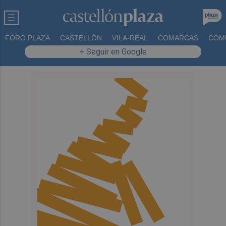
FORO PLAZA
CASTELLÓN
VILA-REAL
COMARCAS
COM
+ Seguir en Google