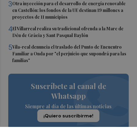
3
Otra inyección para el desarrollo de energía renovable
en Castellón: los fondos de la UE destinan 19 millones a
proyectos de 11 municipios
4
El Villarreal realiza su tradicional ofrenda a la Mare de
Déu de Gràcia y Sant Pasqual Baylón
5
Vila-real denuncia el traslado del Punto de Encuentro
Familiar a Onda por "el perjuicio que supondrá para las
familias"
Suscríbete al canal de
Whatsapp
Siempre al día de las últimas noticias
¡Quiero suscribirme!