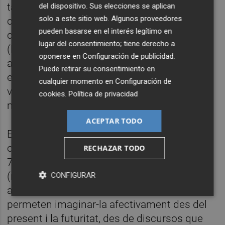
també els comuns a altres festes populas i
del dispositivo. Sus elecciones se aplican
solo a este sitio web. Algunos proveedores
col·lectives, com són els processos de
pueden basarse en el interés legítimo en
construcció de la festa, l’èpica nacional
lugar del consentimiento; tiene derecho a
(l’apropiació d’elements locals o pagans per
oponerse en
Configuración de publicidad
.
a la institucionalització de la festa com a
Puede retirar su consentimiento en
eina de poder), el ritual i la ritualització, la el
cualquier momento en
Configuración de
vestuari, el simulacre, les ficcions, les
cookies
.
Política de privacidad
mitolgies, els conflictes i els afectes.
ACEPTAR TODO
En segona instància, a través d’una acció
oberta pensada com a primer Acte públic, el
RECHAZAR TODO
7 de maig va tindre lloc una jornada on
(re)pensar, desplaçar, problematitzar i
CONFIGURAR
analitzar elements de la festa que ens
permeten imaginar-la afectivament des del
present i la futuritat, des de discursos que