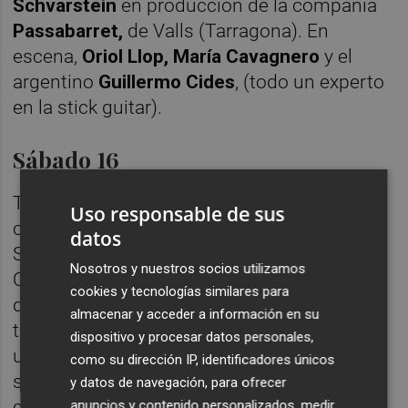
Schvarstein
en producción de la compañía
Passabarret
,
de Valls (Tarragona). En
escena,
Oriol Llop, María Cavagnero
y el
argentino
Guillermo Cides
, (todo un experto
en la stick guitar).
Sábado 16
Teatro de calle con
La Medusa
y
Visitants
,
Uso responsable de sus
compañías hermanas de Vila-real.
datos
Sus
Maletes de terra
tomarán la plaza Pere
Nosotros y nuestros socios utilizamos
Cornell de Almassora a las 18.00h. A través
cookies y tecnologías similares para
de un teatro físico y de movimiento, sitúa a
almacenar y acceder a información en su
tres mujeres que temporalmente se
dispositivo y procesar datos personales,
ubicarían entre los años 30 y 50 del pasado
como su dirección IP, identificadores únicos
siglo, aunque estableciendo un paralelismo
y datos de navegación, para ofrecer
con la época actual.
anuncios y contenido personalizados, medir