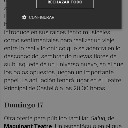
de
La espina que quiso ser flor, o la flor que
RECHAZAR TODO
soñó con ser bailaora
, Premio al Mejor
Espectáculo del Festival de Jerez 2017. La
CONFIGURAR
bailaora y coreógrafa cordobesa se
introduce en sus raíces tanto musicales
como sentimentales para realizar un viaje
entre lo real y lo onírico que se adentra en lo
desconocido, sembrando nuevas flores de
su búsqueda de un universo nuevo, en el que
los polos opuestos juegan un importante
papel. La actuación tendrá lugar en el Teatre
Principal de Castelló a las 20.30 horas.
Domingo 17
Otra oferta para público familiar:
Salüq,
de
Maquinant Teatre
. Un espectáculo en el que