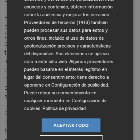
anuncios y contenido, obtener información
sobre la audiencia y mejorar los servicios.
Pensando en un público familiar, se
Proveedores de terceros (1913)
también
programará en el Teatre Municipal de Betxí
pueden procesar sus datos para estos y
(19.00h) la obra
Astrolabi
a cargo de la
otros fines, incluido el uso de datos de
compañía
Disparatorio
. A través del uso de
geolocalización precisos y características
títeres y música, su mensaje es claro: la
del dispositivo. Sus elecciones se aplican
lucha de las mujeres por huir de un destino
solo a este sitio web. Algunos proveedores
que parece impuesto. En este caso es una
pueden basarse en el interés legítimo en
lugar del consentimiento; tiene derecho a
niña quien protagoniza esta historia en la
oponerse en
Configuración de publicidad
.
que va conociéndose a sí misma y al mundo
Puede retirar su consentimiento en
en el que vive.
cualquier momento en
Configuración de
cookies
.
Política de privacidad
Reencuentro con la danza, a través de un
nombre importante,
Olga Pericet
, Premio
ACEPTAR TODO
Nacional 2018. Es la principal protagonista