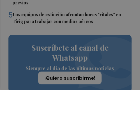
previos
5
Los equipos de extinción afrontan horas "vitales" en
Tírig para trabajar con medios aéreos
Suscríbete al canal de
Whatsapp
Siempre al día de las últimas noticias
¡Quiero suscribirme!