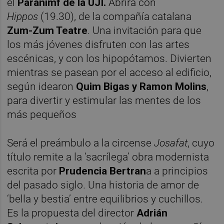
el
Paranimf de la UJI.
Abrirá con
Hippos
(19.30), de la compañía catalana
Zum-Zum Teatre
. Una invitación para que
los más jóvenes disfruten con las artes
escénicas, y con los hipopótamos. Divierten
mientras se pasean por el acceso al edificio,
según idearon
Quim Bigas y Ramon Molins
,
para divertir y estimular las mentes de los
más pequeños
Será el preámbulo a la circense
Josafat
, cuyo
título remite a la ‘sacrílega’ obra modernista
escrita por
Prudencia Bertran
a a principios
del pasado siglo. Una historia de amor de
‘bella y bestia’ entre equilibrios y cuchillos.
Es la propuesta del director
Adrián