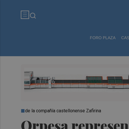
FORO PLAZA
CA
de la compañía castellonense Zafirina
Orpesa represent