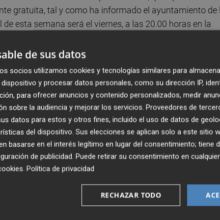
te gratuita, tal y como ha informado el ayuntamiento de 
l de esta semana será el viernes, a las 20.00 horas en la
ro
Golpes
, de
Pere Cervantes
, una novela que se alzó con
co podrá conocer al autor y ahondar sobre su obra, que na
able de sus datos
isión después de 444 días y planea dar el golpe que le permi
os socios utilizamos cookies y tecnologías similares para almacena
Gonçal Tamborero
, explica que en la creación de la
dispositivo y procesar datos personales, como su dirección IP, iden
rticipación de artistas locales para que puedan dar a
ción, para ofrecer anuncios y contenido personalizados, medir anun
n sobre la audiencia y mejorar los servicios.
Proveedores de tercer
s datos para estos y otros fines, incluido el uso de datos de geolo
rísticas del dispositivo. Sus elecciones se aplican solo a este sitio
pai Cultural proyectará, el sábado a las 22.00 horas,
La
 basarse en el interés legítimo en lugar del consentimiento; tiene 
annucci relata la noche del 2 de marzo de 1953 en la que
guración de publicidad
. Puede retirar su consentimiento en cualqu
. A modo de sátira, el 'filme' recuerda los días previos a s
cookies
.
Política de privacidad
r absoluto a través de manipulaciones, lujurias y traicion
RECHAZAR TODO
ACE
 Max