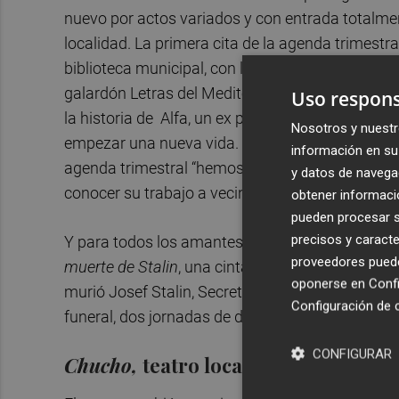
nuevo por actos variados y con entrada totalmen
localidad. La primera cita de la agenda trimestra
biblioteca municipal, con la presentación del lib
galardón Letras del Mediterráneo 2018. El públi
Uso respons
la historia de Alfa, un ex policía que sale de pr
Nosotros y nuestr
empezar una nueva vida. El concejal de Cultura,
información en su 
agenda trimestral “hemos tenido en cuenta la pa
y datos de navega
conocer su trabajo a vecinos y turistas”.
obtener informació
pueden procesar su
precisos y caracte
Y para todos los amantes del séptimo arte, el Es
proveedores pueden
muerte de Stalin
, una cinta en la que Armando I
oponerse en
Confi
murió Josef Stalin, Secretario General de la URSS
Configuración de 
funeral, dos jornadas de duras peleas por el pode
CONFIGURAR
Chucho,
teatro local y finalista a los