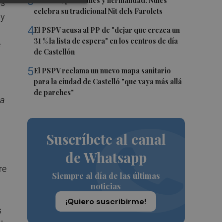
3
Talleres, pasacalles y hermandad: Nules
as
celebra su tradicional Nit dels Farolets
 y
4
El PSPV acusa al PP de "dejar que crezca un
31 % la lista de espera" en los centros de día
e
de Castellón
5
El PSPV reclama un nuevo mapa sanitario
para la ciudad de Castelló "que vaya más allá
de parches"
la
Suscríbete al canal
de Whatsapp
re
Siempre al día de las últimas
noticias
¡Quiero suscribirme!
s