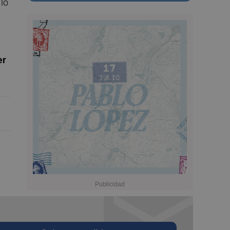
 lo
er