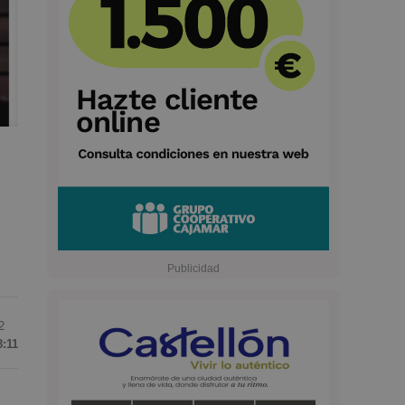
2
8:11