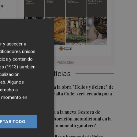
la
 el
rra
ta
r y acceder a
tificadores únicos
cios y contenido,
os (1913)
también
Últimas Noticias
calización
 web. Algunos
1
Castelló acogerá la obra "Helios y Selene" de
derecho a
la compañía Te Falta Calle: será creada para
ier momento en
u
el eclipse
es.
2
Castelló traslada a la nueva Gestora de
Gaiates su "colaboración incondicional en la
PTAR TODO
promoción del monumento gaiatero"