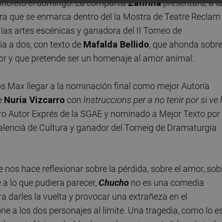
 concreto el domingo. La compañía
Zafirina
presentará, a l
bra que se enmarca dentro del la Mostra de Teatre Reclam
 las artes escénicas y ganadora del II Torneo de
a a dos, con texto de
Mafalda Bellido
, que ahonda sobr
or y que pretende ser un homenaje al amor animal.
os Max llegar a la nominación final como mejor Autoría
se
Nuria Vizcarro
con
Instruccions per a no tenir por si ve 
tro Autor Exprés de la SGAE y nominado a Mejor Texto por
Valencià de Cultura y ganador del Torneig de Dramaturgia
nos hace reflexionar sobre la pérdida, sobre el amor, sob
 a lo que pudiera parecer,
Chucho
no es una comedia
a darles la vuelta y provocar una extrañeza en el
ne a los dos personajes al límite. Una tragedia, como lo e