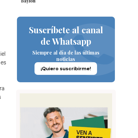
Baylón
Suscríbete al canal
de Whatsapp
Siempre al día de las últimas
iel
noticias
 es
¡Quiero suscribirme!
ra
s