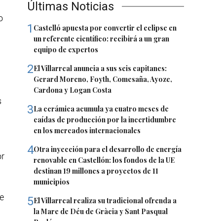
Últimas Noticias
o
1
Castelló apuesta por convertir el eclipse en
un referente científico: recibirá a un gran
equipo de expertos
2
El Villarreal anuncia a sus seis capitanes:
a
Gerard Moreno, Foyth, Comesaña, Ayoze,
Cardona y Logan Costa
s
3
La cerámica acumula ya cuatro meses de
caídas de producción por la incertidumbre
en los mercados internacionales
4
Otra inyección para el desarrollo de energía
or
renovable en Castellón: los fondos de la UE
destinan 19 millones a proyectos de 11
municipios
ue
5
El Villarreal realiza su tradicional ofrenda a
la Mare de Déu de Gràcia y Sant Pasqual