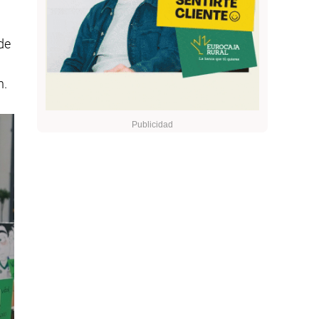
de
n.