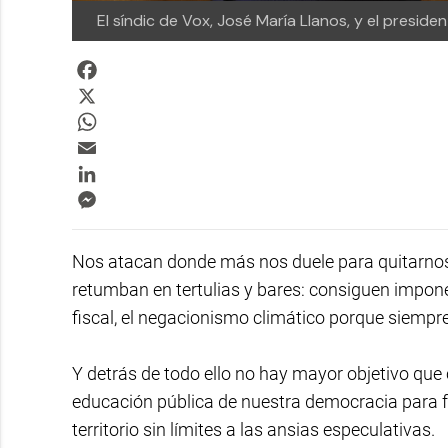
El síndic de Vox, José María Llanos, y el preside
Facebook
X
WhatsApp
Email
LinkedIn
Messenger
Nos atacan donde más nos duele para quitarnos 
retumban en tertulias y bares: consiguen imponer
fiscal, el negacionismo climático porque siempre
Y detrás de todo ello no hay mayor objetivo que 
educación pública de nuestra democracia para f
territorio sin límites a las ansias especulativas.