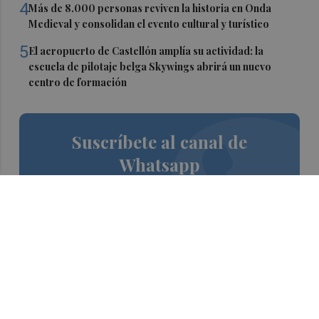
4
Más de 8.000 personas reviven la historia en Onda
Medieval y consolidan el evento cultural y turístico
5
El aeropuerto de Castellón amplía su actividad: la
escuela de pilotaje belga Skywings abrirá un nuevo
centro de formación
Suscríbete al canal de
Whatsapp
Siempre al día de las últimas noticias
¡Quiero suscribirme!