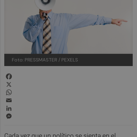
Foto: PRESSMASTER / PEXELS
Facebook
X
WhatsApp
Email
LinkedIn
Messenger
Cada vez que un político se sienta en el