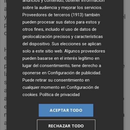
insinuación, una sospecha o una causa
anuncios y contenido, obtener información
sobre la audiencia y mejorar los servicios.
archivada. Pero el formato de los telediarios
Proveedores de terceros (1913)
también
y el algoritmo de las redes sociales igualan el
pueden procesar sus datos para estos y
peso de las dos. La asimetría jurídica se
otros fines, incluido el uso de datos de
diluye en una simetría narrativa.
geolocalización precisos y características
del dispositivo. Sus elecciones se aplican
Hay un tercer factor, quizá el más decisivo, y
solo a este sitio web. Algunos proveedores
es de naturaleza estructural. Los tiempos
pueden basarse en el interés legítimo en
procesales en España son los que son. Entre
lugar del consentimiento; tiene derecho a
oponerse en
Configuración de publicidad
.
la apertura de diligencias previas y la
Puede retirar su consentimiento en
sentencia firme pueden pasar diez o quince
cualquier momento en
Configuración de
años. Años en los que el imputado revalida
cookies
.
Política de privacidad
acta, gana elecciones, ejerce cargo y, llegado
el caso, ve prescribir el delito. El "y tú
ACEPTAR TODO
más" no sería tan eficaz si la condena llegara
antes de que el ciclo electoral hubiera
RECHAZAR TODO