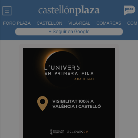
FORO PLAZA
CASTELLÓN
VILA-REAL
COMARCAS
COM
+ Seguir en Google