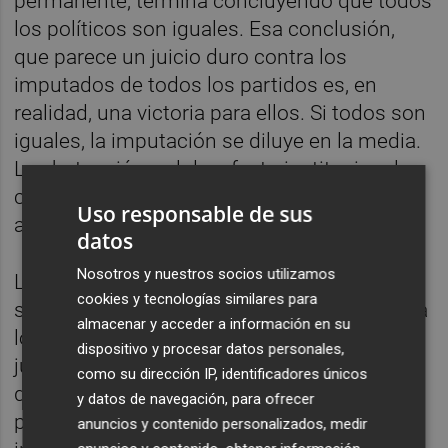
permanente, termina concluyendo que todos
los políticos son iguales. Esa conclusión,
que parece un juicio duro contra los
imputados de todos los partidos es, en
realidad, una victoria para ellos. Si todos son
iguales, la imputación se diluye en la media.
La abstención y el desafecto institucional
cumplen, en este esquema, una función
Uso responsable de sus
absolutoria del imputado.
datos
Nosotros y nuestros socios utilizamos
La segunda es mediática. La cobertura
cookies y tecnologías similares para
simétrica, "unos dicen, otros dicen", equipara
almacenar y acceder a información en su
lo que no es equiparable. Una imputación
dispositivo y procesar datos personales,
judicial concreta, con un instructor, unas
como su dirección IP, identificadores únicos
diligencias y unos hechos calificados
y datos de navegación, para ofrecer
penalmente, no es lo mismo que una
anuncios y contenido personalizados, medir