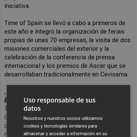
iniciativa.
Time of Spain se llevó a cabo a primeros de
este año e integró la organización de ferias
propias de unas 70 empresas, la visita de dos
misiones comerciales del exterior y la
celebración de la conferencia de prensa
internacional y los premios de Ascer que se
desarrollaban tradicionalmente en Cevisama.
______
Uso responsable de sus
BOLETÍN PLAZA CERÁMICA.
datos
Toda la información del sector cerá
mico de
Castellón, reunida cada semana en un solo
Nosotros y nuestros socios utilizamos
correo para tener una visió
n completa del
cookies y tecnologías similares para
mercado.
Suscr
í
bete
gratis al bolet
ín aquí
almacenar y acceder a información en su