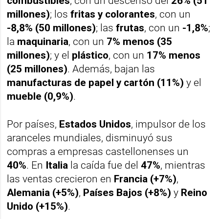
combustibles
, con un descenso del
26% (51
millones)
; los
fritas y colorantes
, con un
-8,8% (50 millones)
; las
frutas
, con un
-1,8%
;
la
maquinaria
, con un
7% menos (35
millones)
; y el
plástico
, con un
17% menos
(25 millones)
. Además, bajan las
manufacturas de papel y cartón (11%)
y el
mueble (0,9%)
.
Por países,
Estados Unidos
, impulsor de los
aranceles mundiales, disminuyó sus
compras a empresas castellonenses un
40%
. En
Italia
la caída fue del
47%
, mientras
las ventas crecieron en
Francia (+7%)
,
Alemania (+5%)
,
Países Bajos (+8%)
y
Reino
Unido (+15%)
.