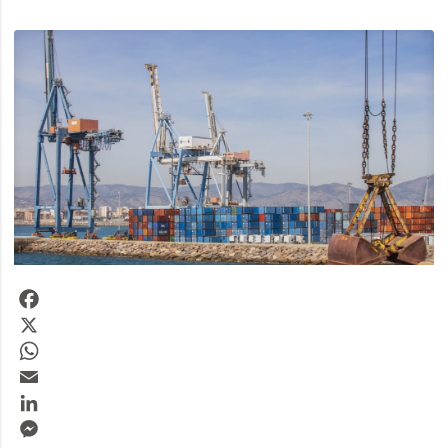
Facebook
X
WhatsApp
Email
LinkedIn
Messenger