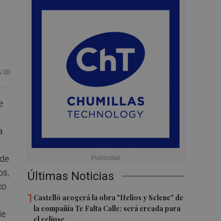
6:00
e
a
 de
os,
Últimas Noticias
co
1
Castelló acogerá la obra "Helios y Selene" de
la compañía Te Falta Calle: será creada para
de
el eclipse