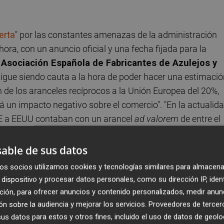
erta
" por las constantes amenazas de la administración
ra, con un anuncio oficial y una fecha fijada para la
a
Asociación Española de Fabricantes de Azulejos y
igue siendo cauta a la hora de poder hacer una estimació
 de los aranceles recíprocos a la Unión Europea del 20%,
á un impacto negativo sobre el comercio". "En la actualid
UE a EEUU contaban con un arancel
ad valorem
de entre el
 que ahora habrá que sumar el adicional del 20% anunciad
explican desde Ascer.
able de sus datos
os socios utilizamos cookies y tecnologías similares para almacena
varría, la imposición de "aranceles indiscriminados" es
dispositivo y procesar datos personales, como su dirección IP, iden
itado tratar de cuantificar el impacto que tendrá en las
ción, para ofrecer anuncios y contenido personalizados, medir anun
 todavía
muchas incógnitas que despejar sobre si
n sobre la audiencia y mejorar los servicios.
Proveedores de tercer
ara negociar
de aquí a la entrada en vigor de las medida
s datos para estos y otros fines, incluido el uso de datos de geolo