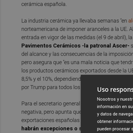
cerámica española.
La industria cerámica ya llevaba semanas "en
al
norteamericana de imponer aranceles a la UE. Aho
entrada en vigor de las medidas (el 9 de abril), l
Pavimentos Cerámicos -la patronal Ascer-
s
del alcance y las consecuencias de la imposición
pero asegura que "es una mala noticia que tendr
los productos cerámicos exportados desde la 
8,5% y el 10%, dependiendo de la subpartida, al
por Trump para todos los productos europeos", 
Uso respons
Nosotros y nuestr
Para el secretario general de Ascer, Alberto Echa
información en su 
negativa, pero apunta que "es todavía muy precip
y datos de navega
exportaciones españolas de cerámica". "Existen
obtener informació
habrán excepciones o si habrá un margen p
pueden procesar su