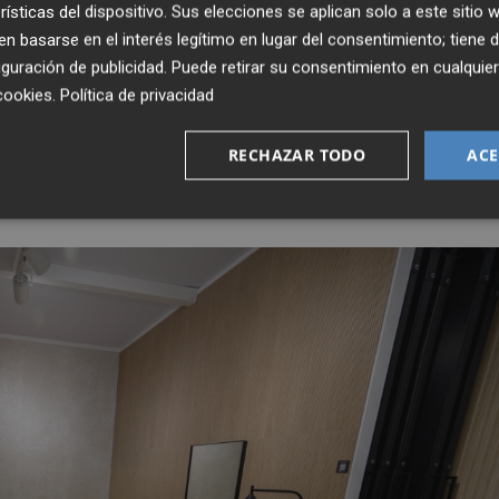
rísticas del dispositivo. Sus elecciones se aplican solo a este sitio
er, como representante del sector, en la presentación del
 basarse en el interés legítimo en lugar del consentimiento; tiene 
l Gobierno, Pedro Sánchez.
guración de publicidad
. Puede retirar su consentimiento en cualqu
cookies
.
Política de privacidad
EUU alcanzaron en 2024 la cifra de 470,2 millones (la
 las exportaciones totales del sector (el 9,8% del total d
RECHAZAR TODO
ACE
ipal importador de cerámica a nivel mundial con el 70% de
ña, México, India, Turquía y Brasil, entre otros.