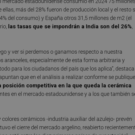
 el mercado estadounidense consumió en 2024 75 millone
llas, más del 28% fueron de producción local y el resto 
14% del consumo) y España otros 31,5 millones de m2 (el
rio,
las tasas que se impondrán a India son del 26%
,
ego y ver si perdemos o ganamos respecto a nuestra
os aranceles, especialmente de esta forma arbitraria y
todo para los ciudadanos del país que los aplica”, destaca
 apuntan que en el análisis a realizar conforme se publiqu
a posición competitiva en la que queda la cerámica
ntes en el mercado estadounidense y a los que también s
y colores cerámicos -industria auxiliar del azulejo- prevén
 tuvo el cierre del mercado argelino, reabierto recientemen