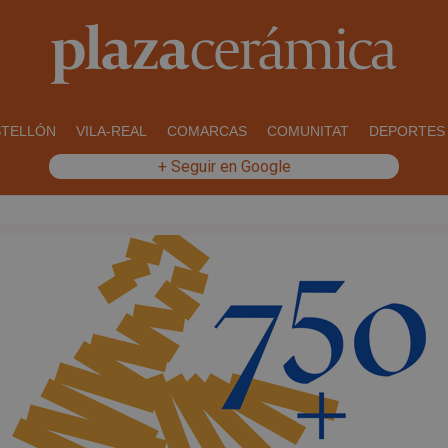
STELLÓN
VILA-REAL
COMARCAS
COMUNITAT
DEPORTES
+ Seguir en Google