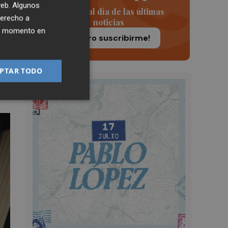
 web. Algunos
Siempre al día de las últimas
derecho a
noticias
ier momento en
¡Quiero suscribirme!
e
PTAR TODO