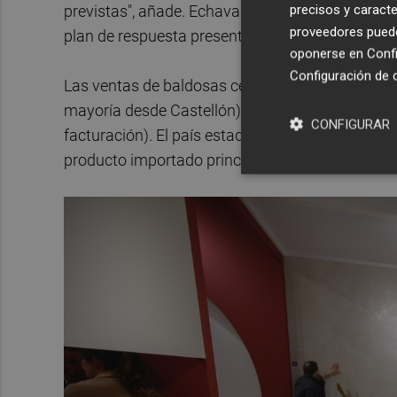
precisos y caracte
previstas", añade. Echavarría estuvo presente ay
proveedores pueden
plan de respuesta presentado por presidente de
oponerse en
Confi
Configuración de 
Las ventas de baldosas cerámicas españolas a E
mayoría desde Castellón) y supusieron el 13,5% de
CONFIGURAR
facturación). El país estadounidense es el princ
producto importado principalmente de Italia, Espa