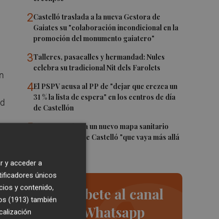
2
Castelló traslada a la nueva Gestora de
Gaiates su "colaboración incondicional en la
promoción del monumento gaiatero"
3
Talleres, pasacalles y hermandad: Nules
celebra su tradicional Nit dels Farolets
n
4
El PSPV acusa al PP de "dejar que crezca un
31 % la lista de espera" en los centros de día
ad
de Castellón
5
El PSPV reclama un nuevo mapa sanitario
o
para la ciudad de Castelló "que vaya más allá
de parches"
r y acceder a
tificadores únicos
cios y contenido,
Suscríbete al canal
os (1913)
también
de Whatsapp
s
calización