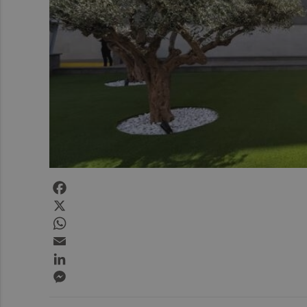
Facebook
X
WhatsApp
Email
LinkedIn
Messenger