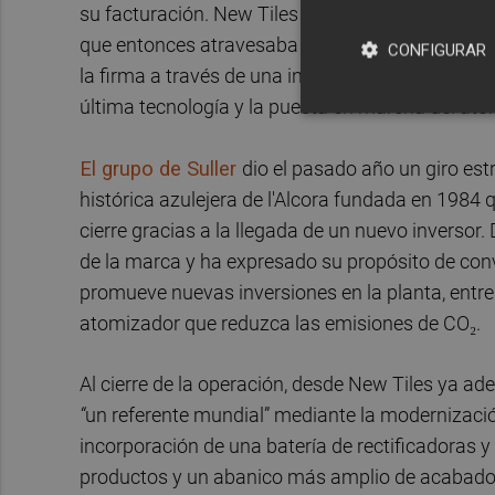
su facturación. New Tiles asumió la gestión de
que entonces atravesaba una complicada situac
CONFIGURAR
la firma a través de una inversión que contempla
última tecnología y la puesta en marcha del ato
El grupo de Suller
dio el pasado año un giro est
histórica azulejera de l'Alcora fundada en 1984
cierre gracias a la llegada de un nuevo inversor
de la marca y ha expresado su propósito de conve
promueve nuevas inversiones en la planta, entre 
atomizador que reduzca las emisiones de CO₂.
Al cierre de la operación, desde New Tiles ya a
“
un referente mundial” mediante la modernizaci
incorporación de una batería de rectificadoras y
productos y un abanico más amplio de acabados 