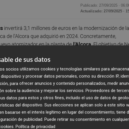
Publicado: 27/09/2025 ·
06:0
Actualizado: 27/09/2025 · 1
es
invertirá 3,1 millones de euros en la modernización de l
ca de l'Alcora que adquirió en 2024. Concretamente,
nuevo atomizador en la planta de
l'Alcora
. El objetivo de 
uel Suller (Asunosa), es concentrar en este punto toda la
able de sus datos
18 millones de metros cuadrados. Por el momento, ambas
os socios utilizamos cookies y tecnologías similares para almacena
dispositivo y procesar datos personales, como su dirección IP, iden
ción, para ofrecer anuncios y contenido personalizados, medir anun
erno del
Ayuntamiento de l’Alcora
la licencia urbanístic
n sobre la audiencia y mejorar los servicios.
Proveedores de tercer
ndustria de fabricación de productos cerámicos mediante
s datos para estos y otros fines, incluido el uso de datos de geolo
uesto del atomizador asciende a 3,1 millones de euros y e
rísticas del dispositivo. Sus elecciones se aplican solo a este sitio
 basarse en el interés legítimo en lugar del consentimiento; tiene 
guración de publicidad
. Puede retirar su consentimiento en cualqu
plan de inversiones en
Ceracasa
con el objetivo de reforz
cookies
.
Política de privacidad