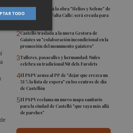
esa
1
Castelló acogerá la obra "Helios y Selene" de
ar
PTAR TODO
la compañía Te Falta Calle: será creada para
el eclipse
2
Castelló traslada a la nueva Gestora de
Gaiates su "colaboración incondicional en la
promoción del monumento gaiatero"
l
3
Talleres, pasacalles y hermandad: Nules
ia
celebra su tradicional Nit dels Farolets
4
El PSPV acusa al PP de "dejar que crezca un
n
31 % la lista de espera" en los centros de día
de Castellón
5
El PSPV reclama un nuevo mapa sanitario
para la ciudad de Castelló "que vaya más allá
de parches"
 de