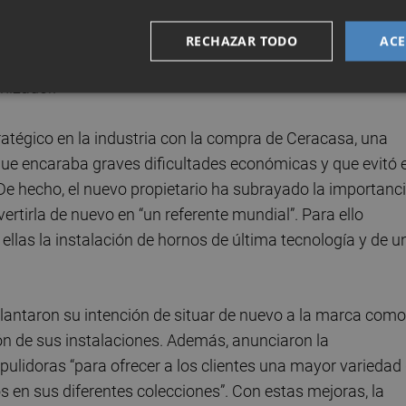
 la marca en 2024 y garantizó la continuidad de una empr
ión económica. Los nuevos propietarios pretenden reflot
RECHAZAR TODO
ACE
 la adecuación de la fábrica, la instalación de hornos de
mizador.
ratégico en la industria con la compra de Ceracasa, una
 que encaraba graves dificultades económicas y que evitó e
. De hecho, el nuevo propietario ha subrayado la importanc
rtirla de nuevo en “un referente mundial”. Para ello
ellas la instalación de hornos de última tecnología y de u
delantaron su intención de situar de nuevo a la marca como
ón de sus instalaciones. Además, anunciaron la
 pulidoras “para ofrecer a los clientes una mayor variedad
en sus diferentes colecciones”. Con estas mejoras, la