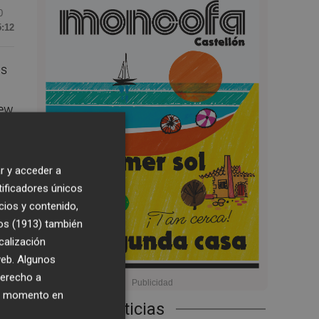
0
5:12
as
New
r y acceder a
tificadores únicos
cios y contenido,
a
os (1913)
también
calización
l
 web. Algunos
derecho a
ier momento en
Últimas Noticias
ar