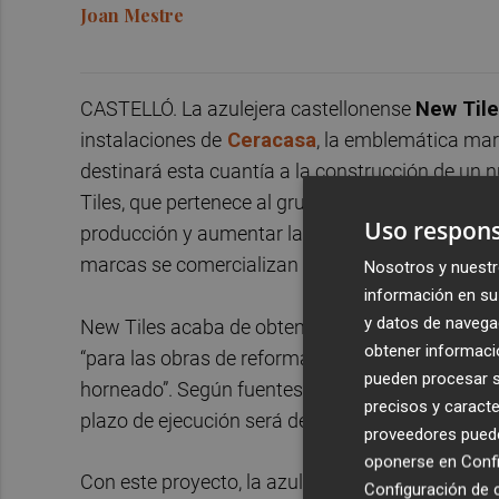
Joan Mestre
CASTELLÓ. La azulejera castellonense
New Til
instalaciones de
Ceracasa
, la emblemática mar
destinará esta cuantía a la construcción de un 
Tiles, que pertenece al grupo empresarial de Sam
Uso respons
producción y aumentar la capacidad hasta los 
marcas se comercializan por separado.
Nosotros y nuestr
información en su 
y datos de navega
New Tiles acaba de obtener de la Junta de Gobi
obtener informació
“para las obras de reforma y ampliación de su i
pueden procesar su
horneado”. Según fuentes municipales, el presup
precisos y caracte
plazo de ejecución será de 12 meses.
proveedores pueden
oponerse en
Confi
Con este proyecto, la azulejera prosigue con su 
Configuración de 