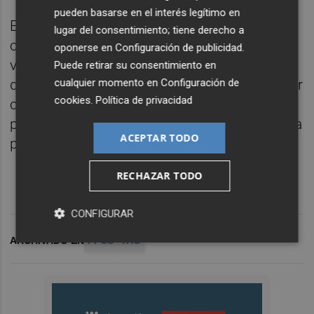
pueden basarse en el interés legítimo en
En el PP estamos preparados para "trabajar
lugar del consentimiento; tiene derecho a
con la garantía de ser útiles a nuestros
oponerse en
Configuración de publicidad
.
vecinos y con el deseo de liderar un cambio
Puede retirar su consentimiento en
cualquier momento en
Configuración de
que se sustancie en mejores servicios, mejor
cookies
.
Política de privacidad
calidad de vida y mejores oportunidades
para nuestra provincia. Lo haremos posible a
ACEPTAR TODO
partir del 28 de mayo", ha concluido Vicente.
RECHAZAR TODO
CONFIGURAR
ARCHIVADO EN
PPCS
TAC