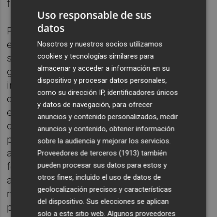
fuera controlada".
Uso responsable de sus
datos
Pero, tal y como recuerda Vicente, "esta no
es su única función. Son fundamentales en
Nosotros y nuestros socios utilizamos
cookies y tecnologías similares para
situaciones de riesgo o accidentes, en
almacenar y acceder a información en su
garantizar la seguridad en caso de
dispositivo y procesar datos personales,
inclemencias meteorológicas o de atender
como su dirección IP, identificadores únicos
cualquier otra urgencia o necesidad". Es por
y datos de navegación, para ofrecer
ello, "que merecen toda la atención que
anuncios y contenido personalizados, medir
deseamos que se traduzca en hechos,
anuncios y contenido, obtener información
porque en el parque de bomberos de Nules
sobre la audiencia y mejorar los servicios.
anunciaron una inversión para 2022 que a
Proveedores de terceros (1913)
también
pueden procesar sus datos para estos y
fecha de hoy todavía no han ejecutado y
otros fines, incluido el uso de datos de
ahora anuncian una para Oropesa que
geolocalización precisos y características
mucho nos tememos que sea de nuevo
del dispositivo. Sus elecciones se aplican
propaganda".
solo a este sitio web. Algunos proveedores