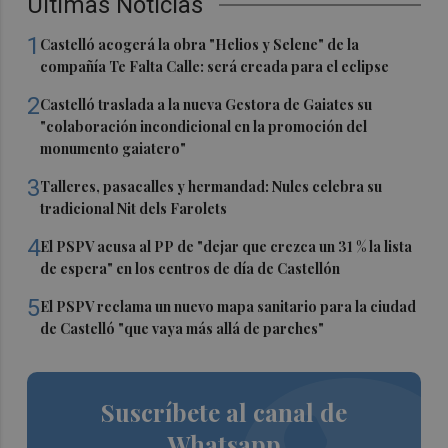
Últimas Noticias
1
Castelló acogerá la obra "Helios y Selene" de la
compañía Te Falta Calle: será creada para el eclipse
2
Castelló traslada a la nueva Gestora de Gaiates su
"colaboración incondicional en la promoción del
monumento gaiatero"
3
Talleres, pasacalles y hermandad: Nules celebra su
tradicional Nit dels Farolets
4
El PSPV acusa al PP de "dejar que crezca un 31 % la lista
de espera" en los centros de día de Castellón
5
El PSPV reclama un nuevo mapa sanitario para la ciudad
de Castelló "que vaya más allá de parches"
Suscríbete al canal de
Whatsapp