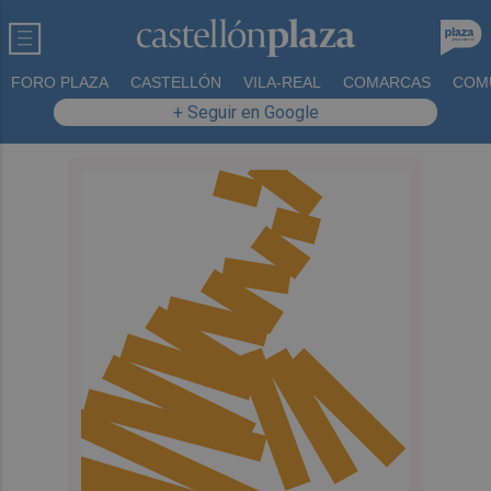
FORO PLAZA
CASTELLÓN
VILA-REAL
COMARCAS
COM
+ Seguir en Google