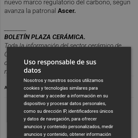
nuevo marco regulatorio del carbono, según
avanza la patronal
Ascer.
________
BOLET
Í
N PLAZA CER
ÁMICA.
Toda la información del sector cer
á
mico de
Castellón, reunida cada semana en un solo
Uso responsable de sus
correo para tener una visió
n completa del
datos
mercado.
Suscr
í
bete
gratis al bolet
í
n aqu
í.
Nosotros y nuestros socios utilizamos
ARCHIVADO EN
CERÁMICA
UNIÓN EUROPEA
cookies y tecnologías similares para
almacenar y acceder a información en su
dispositivo y procesar datos personales,
como su dirección IP, identificadores únicos
y datos de navegación, para ofrecer
anuncios y contenido personalizados, medir
anuncios y contenido, obtener información