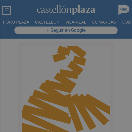
FORO PLAZA
CASTELLÓN
VILA-REAL
COMARCAS
COM
+ Seguir en Google