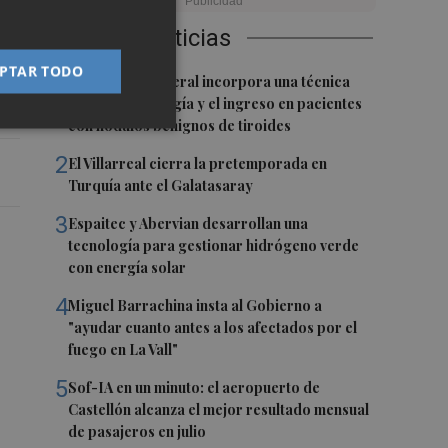
Últimas Noticias
l
PTAR TODO
1
El Hospital General incorpora una técnica
que evita la cirugía y el ingreso en pacientes
con nódulos benignos de tiroides
2
El Villarreal cierra la pretemporada en
Turquía ante el Galatasaray
3
Espaitec y Abervian desarrollan una
tecnología para gestionar hidrógeno verde
con energía solar
4
Miguel Barrachina insta al Gobierno a
"ayudar cuanto antes a los afectados por el
fuego en La Vall"
5
Sof-IA en un minuto: el aeropuerto de
Castellón alcanza el mejor resultado mensual
de pasajeros en julio