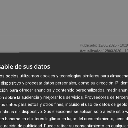
Publicado: 12/06/2026 ·
10:1
Actualizado: 12/06/2026 · 1
able de sus datos
emento de visados de obra nueva, aunque el despegue de l
isis aún muestra señales de debilidad. Mientras
la viviend
os socios utilizamos cookies y tecnologías similares para almacena
dispositivo y procesar datos personales, como su dirección IP, iden
la
vivienda libre iniciada
en los tres primeros meses del
ción, para ofrecer anuncios y contenido personalizados, medir anun
e cerca del 40%
respecto al mismo periodo de 2025,
n sobre la audiencia y mejorar los servicios.
Proveedores de tercer
Ministerio de Vivienda y Agenda Urbana.
s datos para estos y otros fines, incluido el uso de datos de geolo
rísticas del dispositivo. Sus elecciones se aplican solo a este sitio
 basarse en el interés legítimo en lugar del consentimiento; tiene 
guración de publicidad
. Puede retirar su consentimiento en cualqu