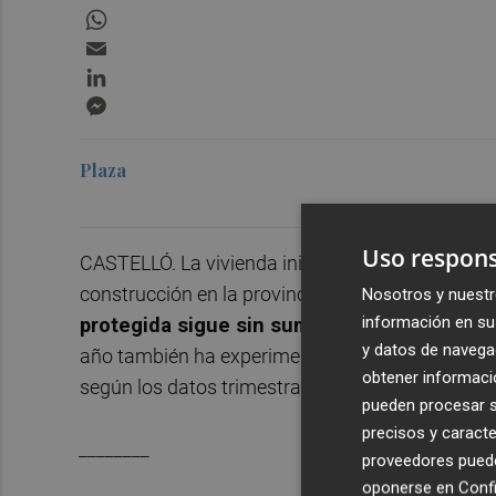
WhatsApp
Email
LinkedIn
Messenger
Plaza
Uso respons
CASTELLÓ. La vivienda inició el año con un incr
construcción en la provincia tras los años de cr
Nosotros y nuestr
información en su 
protegida sigue sin sumar certificaciones
, 
y datos de navega
año también ha experimentado un
descenso d
obtener informació
según los datos trimestrales publicados por el 
pueden procesar su
precisos y caracte
________
proveedores pueden
oponerse en
Confi