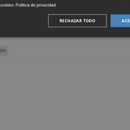
cookies
.
Política de privacidad
, reunidas cada ma
ñana en un solo correo para empezar e
RECHAZAR TODO
ACE
LON