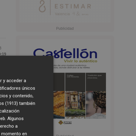
8
0:19
a
a
r y acceder a
tificadores únicos
cios y contenido,
os (1913)
también
calización
 web. Algunos
derecho a
ier momento en