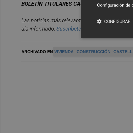
BOLET
Í
N TITULARES CASTELL
ÓN PLAZA.
Configuración de 
Las noticias m
á
s relevantes del d
í
a en Castelló
n
CONFIGURAR
d
í
a informado.
Suscríbete gratis al boletín aquí.
ARCHIVADO EN
VIVIENDA
CONSTRUCCIÓN
CASTEL