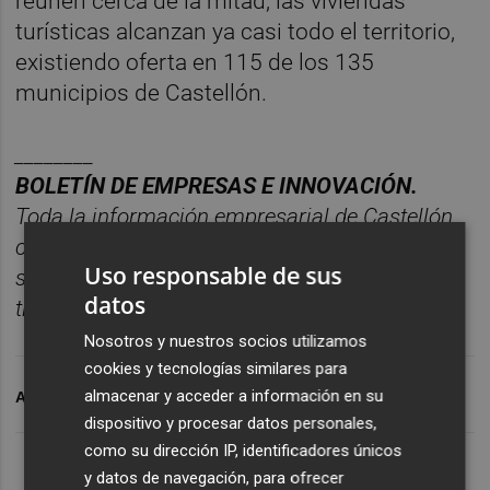
reúnen cerca de la mitad, las viviendas
turísticas alcanzan ya casi todo el territorio,
existiendo oferta en 115 de los 135
municipios de Castellón.
________
BOLET
ÍN DE EMPRESAS E INNOVACIÓN.
Toda la información empresarial de Castellón,
concentrada en un ú
nico correo semanal para
Uso responsable de sus
seguir la actualidad sin perder
datos
tiempo.
Suscr
í
bete
gratis al bolet
í
n aqu
í.
Nosotros y nuestros socios utilizamos
cookies y tecnologías similares para
almacenar y acceder a información en su
ARCHIVADO EN
VIVIENDA
CASTELLON
dispositivo y procesar datos personales,
como su dirección IP, identificadores únicos
y datos de navegación, para ofrecer