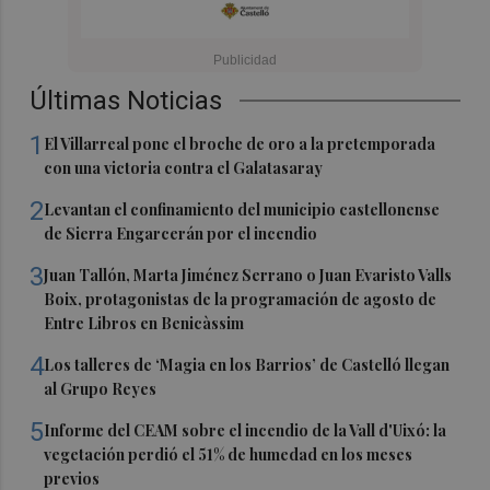
Últimas Noticias
1
El Villarreal pone el broche de oro a la pretemporada
con una victoria contra el Galatasaray
2
Levantan el confinamiento del municipio castellonense
de Sierra Engarcerán por el incendio
3
Juan Tallón, Marta Jiménez Serrano o Juan Evaristo Valls
Boix, protagonistas de la programación de agosto de
Entre Libros en Benicàssim
4
Los talleres de ‘Magia en los Barrios’ de Castelló llegan
al Grupo Reyes
5
Informe del CEAM sobre el incendio de la Vall d'Uixó: la
vegetación perdió el 51% de humedad en los meses
previos