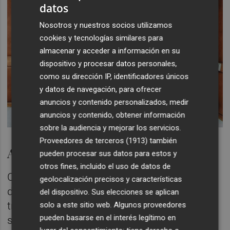
datos
Nosotros y nuestros socios utilizamos
cookies y tecnologías similares para
almacenar y acceder a información en su
dispositivo y procesar datos personales,
como su dirección IP, identificadores únicos
y datos de navegación, para ofrecer
anuncios y contenido personalizados, medir
anuncios y contenido, obtener información
sobre la audiencia y mejorar los servicios.
Proveedores de terceros (1913)
también
Alegatos y presión
pueden procesar sus datos para estos y
otros fines, incluido el uso de datos de
Con todo, la CGA no deja de buscar vías que
geolocalización precisos y características
den marcha atrás a la implantación del
del dispositivo. Sus elecciones se aplican
tratamiento en frío. El presidente
solo a este sitio web. Algunos proveedores
pueden basarse en el interés legítimo en
sudafricano,
Cyril Ramaphosa
, así lo hizo, de