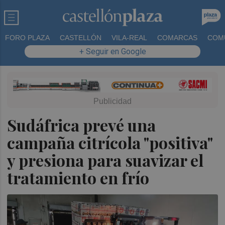
FORO PLAZA
CASTELLÓN
VILA-REAL
COMARCAS
COM
+ Seguir en Google
Sudáfrica prevé una
campaña citrícola "positiva"
y presiona para suavizar el
tratamiento en frío