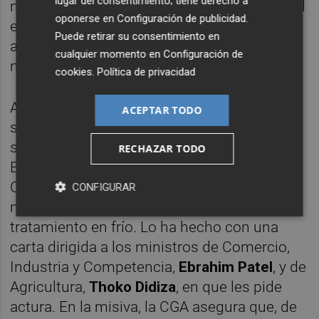
lugar del consentimiento; tiene derecho a
nuevo, a finales de marzo en la propia capital
oponerse en
Configuración de publicidad
.
europea, cuando en Bruselas pronunció un
Puede retirar su consentimiento en
alegato contra la medida en el Forum de
cualquier momento en
Configuración de
negocios belga.
cookies
.
Política de privacidad
Además, en los últimos días la patronal
ACEPTAR TODO
sudafricana ha aumentado la presión sobre
su Gobierno para tratar de que presione a
RECHAZAR TODO
Bruselas y a la Organización Mundial de
Comercio (donde interpuso un recurso a la
CONFIGURAR
medida fitosanitaria) para tratar de evitar el
tratamiento en frío. Lo ha hecho con una
carta dirigida a los ministros de Comercio,
Industria y Competencia,
Ebrahim Patel
, y de
Agricultura,
Thoko Didiza
, en que les pide
actura. En la misiva, la CGA asegura que, de