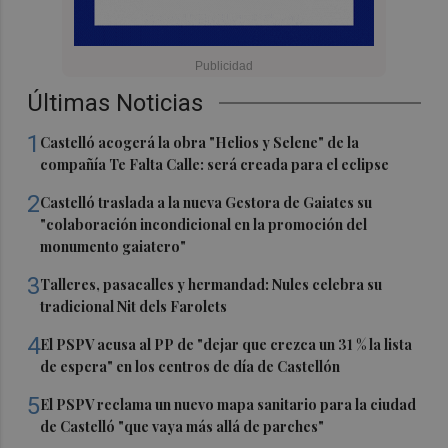
Últimas Noticias
1
Castelló acogerá la obra "Helios y Selene" de la
compañía Te Falta Calle: será creada para el eclipse
2
Castelló traslada a la nueva Gestora de Gaiates su
"colaboración incondicional en la promoción del
monumento gaiatero"
3
Talleres, pasacalles y hermandad: Nules celebra su
tradicional Nit dels Farolets
4
El PSPV acusa al PP de "dejar que crezca un 31 % la lista
de espera" en los centros de día de Castellón
5
El PSPV reclama un nuevo mapa sanitario para la ciudad
de Castelló "que vaya más allá de parches"