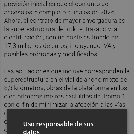
previsión inicial es que el conjunto del
acceso esté completo a finales de 2026.
Ahora, el contrato de mayor envergadura es
la superestructura de todo el trazado y la
electrificación, con un coste estimado de
17,3 millones de euros, incluyendo IVA y
posibles prórrogas y modificados.
Las actuaciones que incluye corresponden la
superestructura en el vial de ancho mixto de
8,3 kilómetros, obras de la plataforma en los
cien primeros metros excluidos del tramo 1
con el fin de minimizar la afección a las vías
del corredor mediterráneo; la conexión entre
el acceso del puerto con la línea
Uso responsable de sus
convencional, y la introducción de la
datos