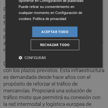
oponerse en
Configuración de publicidad
.
Puede retirar su consentimiento en
Por su parte, el s
egundo contrato
licitado
cualquier momento en
Configuración de
por Adif que se realiza dentro de la última
cookies
.
Política de privacidad
fase es la puesta en marcha de la catenaria,
con un presupuesto de 2,4 millones y un
ACEPTAR TODO
plazo de ejecución de 8 meses. Esta línea
aérea se alimentará desde el propio corredor
RECHAZAR TODO
mediterráneo y la subestación eléctrica.
CONFIGURAR
De esta manera, el acceso sigue avanzando
con los plazos previstos. Esta infraestructura
es demandada desde hace años con el
propósito de reforzar el tráfico de
mercancías. Propiciará una solución de
tráfico mixto que permitirá su conexión con
la red intermodal y logística europea de