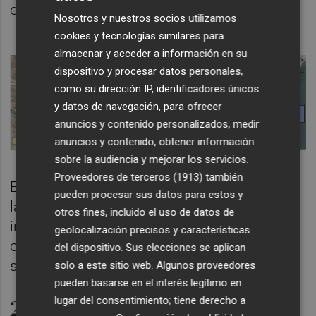
electrificación y las telecomunicaciones.
Nosotros y nuestros socios utilizamos
cookies y tecnologías similares para
almacenar y acceder a información en su
dispositivo y procesar datos personales,
como su dirección IP, identificadores únicos
y datos de navegación, para ofrecer
anuncios y contenido personalizados, medir
anuncios y contenido, obtener información
sobre la audiencia y mejorar los servicios.
Proveedores de terceros (1913)
también
El contrato también recoge la ejecución de
pueden procesar sus datos para estos y
las obras de la
subestación eléctrica
y las
otros fines, incluido el uso de datos de
instalaciones de seguridad y
geolocalización precisos y características
comunicaciones de los trenes. El proyecto
del dispositivo. Sus elecciones se aplican
se prolongará durante 11 meses.
solo a este sitio web. Algunos proveedores
pueden basarse en el interés legítimo en
2,4 millones para la catenaria
lugar del consentimiento; tiene derecho a