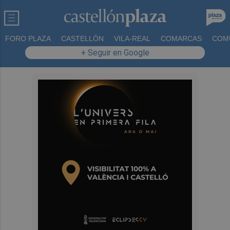
FORO PLAZA
CASTELLÓN
VILA-REAL
COMARCAS
COM
+ Seguir en Google