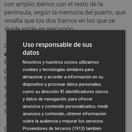
con amplio ibérico con el resto de la
península, según la memoria del puerto, que
resalta que los dos tramos en los que se
divide están en ejecución.
Uso responsable de sus
La obra es impulsada de acuerdo a un
datos
convenio
suscrito en 2023 entre Adif,
Puertos del Estado y la Autoridad Portuaria,
Nosotros y nuestros socios utilizamos
cookies y tecnologías similares para
por el que Adif asume la construcción del
almacenar y acceder a información en su
trazado ferroviario y el montaje de la
dispositivo y procesar datos personales,
estación intermodal, mientras el puerto
como su dirección IP, identificadores únicos
afronta la instalación de la vía en la
y datos de navegación, para ofrecer
intermodal más la parte de la conexión
anuncios y contenido personalizados, medir
ferroviaria de la dársena sur.
anuncios y contenido, obtener información
sobre la audiencia y mejorar los servicios.
Los dos trazados suman
8,3 kilómetros de
Proveedores de terceros (1913)
también