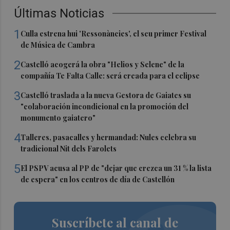
Últimas Noticias
1
Culla estrena hui 'Ressonàncies', el seu primer Festival
de Música de Cambra
2
Castelló acogerá la obra "Helios y Selene" de la
compañía Te Falta Calle: será creada para el eclipse
3
Castelló traslada a la nueva Gestora de Gaiates su
"colaboración incondicional en la promoción del
monumento gaiatero"
4
Talleres, pasacalles y hermandad: Nules celebra su
tradicional Nit dels Farolets
5
El PSPV acusa al PP de "dejar que crezca un 31 % la lista
de espera" en los centros de día de Castellón
Suscríbete al canal de