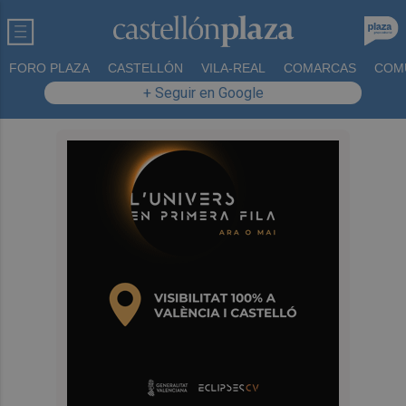
FORO PLAZA
CASTELLÓN
VILA-REAL
COMARCAS
COM
+ Seguir en Google