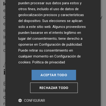
pueden procesar sus datos para estos y
longitud.
Las obras del primero empezaron
otros fines, incluido el uso de datos de
en abril de 2023, y del segundo a primeros
geolocalización precisos y características
de este año. Por su parte, el proyecto de vía y
del dispositivo. Sus elecciones se aplican
electrificación está aprobado y su licitación
solo a este sitio web. Algunos proveedores
está proyectada para este año. También
pueden basarse en el interés legítimo en
incluyen una subestación eléctrica en la
lugar del consentimiento; tiene derecho a
intermodal que se encargará de suministrar
oponerse en
Configuración de publicidad
.
corriente al acceso ferroviario.
Puede retirar su consentimiento en
cualquier momento en
Configuración de
Ampliación de la estación
cookies
.
Política de privacidad
intermodal
ACEPTAR TODO
El proyecto constructivo de la estación
RECHAZAR TODO
intermodal se redactó en 2023 y las obras
comenzarán este año. El puerto ya ha
CONFIGURAR
remitido los
pliegos
para la publicación de la