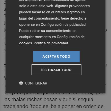
caso, lo que más ha echado de menos ha
solo a este sitio web. Algunos proveedores
sido el tiempo con sus seres más queridos.
pueden basarse en el interés legítimo en
"Se me hacía muy duro tener que limitar el
lugar del consentimiento; tiene derecho a
tiempo con familia, amigos y pareja o estar
oponerse en
Configuración de publicidad
.
todo el rato pendiente del reloj, porque sabes
Puede retirar su consentimiento en
que no puedes alargar una cena si el día
cualquier momento en
Configuración de
siguiente tienes que madrugar para
cookies
.
Política de privacidad
estudiar", explica.
ACEPTAR TODO
El cansancio y las dudas también han estado
RECHAZAR TODO
presentes. Laura reconoce que se trata de
"una oposición muy larga" y que "mantener
CONFIGURAR
un ritmo alto de estudio es muy difícil". A ella
le ayudó pensar que todo era temporal, que
las malas rachas pasan y que si seguía
trabajando "todo se iba a poner en orden de