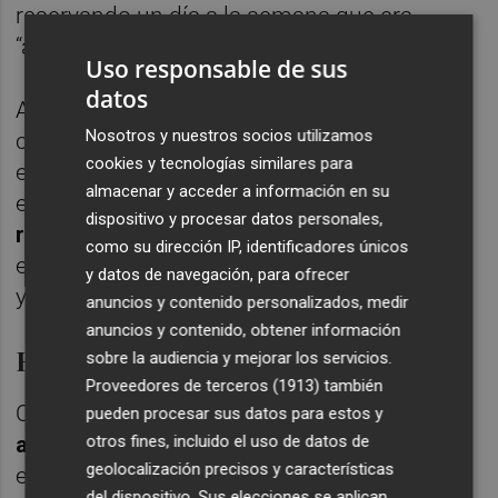
reservando un día a la semana que era
“absolutamente sagrado".
Uso responsable de sus
datos
A pesar de esto, la rutina se intensificó
Nosotros y nuestros socios utilizamos
conforme se iba acercando el examen. En
cookies y tecnologías similares para
ese tramo final, reconoce que "las horas de
almacenar y acceder a información en su
estudio aumentan y los descansos
se
dispositivo y procesar datos personales,
reducen hasta desaparecer
", algo habitual
como su dirección IP, identificadores únicos
entre quienes afrontan este tipo de pruebas
y datos de navegación, para ofrecer
y que exige una gran fortaleza mental.
anuncios y contenido personalizados, medir
anuncios y contenido, obtener información
Renuncias y momentos de duda
sobre la audiencia y mejorar los servicios.
Proveedores de terceros (1913)
también
Opositar implica
renunciar a distintos
pueden procesar sus datos para estos y
otros fines, incluido el uso de datos de
aspectos importantes de la vida cotidiana
,
geolocalización precisos y características
especialmente en el plano personal. En su
del dispositivo. Sus elecciones se aplican