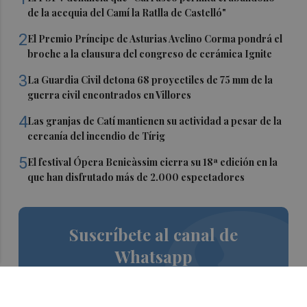
de la acequia del Camí la Ratlla de Castelló"
2
El Premio Príncipe de Asturias Avelino Corma pondrá el
broche a la clausura del congreso de cerámica Ignite
3
La Guardia Civil detona 68 proyectiles de 75 mm de la
guerra civil encontrados en Villores
4
Las granjas de Catí mantienen su actividad a pesar de la
cercanía del incendio de Tírig
5
El festival Ópera Benicàssim cierra su 18ª edición en la
que han disfrutado más de 2.000 espectadores
Suscríbete al canal de
Whatsapp
Siempre al día de las últimas noticias
¡Quiero suscribirme!