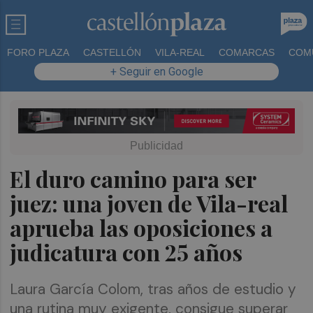
FORO PLAZA
CASTELLÓN
VILA-REAL
COMARCAS
COM
+ Seguir en Google
El duro camino para ser
juez: una joven de Vila-real
aprueba las oposiciones a
judicatura con 25 años
Laura García Colom, tras años de estudio y
una rutina muy exigente, consigue superar