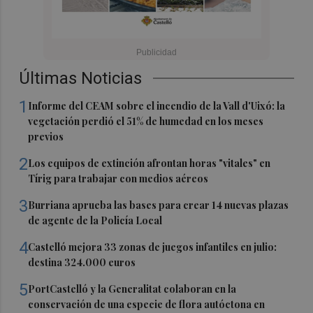
Últimas Noticias
1
Informe del CEAM sobre el incendio de la Vall d'Uixó: la
vegetación perdió el 51% de humedad en los meses
previos
2
Los equipos de extinción afrontan horas "vitales" en
Tírig para trabajar con medios aéreos
3
Burriana aprueba las bases para crear 14 nuevas plazas
de agente de la Policía Local
4
Castelló mejora 33 zonas de juegos infantiles en julio:
destina 324.000 euros
5
PortCastelló y la Generalitat colaboran en la
conservación de una especie de flora autóctona en