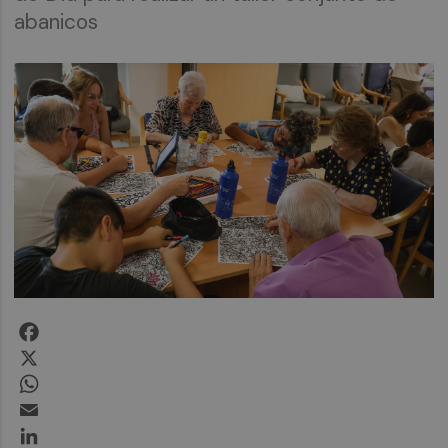
abanicos
Facebook
X
WhatsApp
Email
LinkedIn