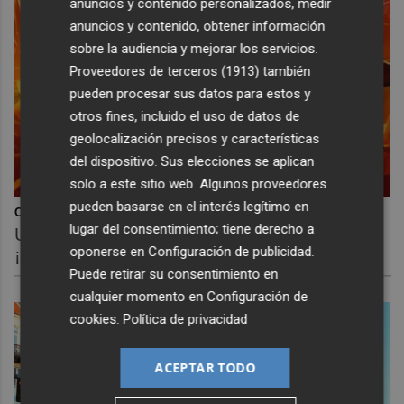
anuncios y contenido personalizados, medir
anuncios y contenido, obtener información
sobre la audiencia y mejorar los servicios.
Proveedores de terceros (1913)
también
pueden procesar sus datos para estos y
otros fines, incluido el uso de datos de
geolocalización precisos y características
del dispositivo. Sus elecciones se aplican
solo a este sitio web. Algunos proveedores
pueden basarse en el interés legítimo en
Corepunk MMORPG
lugar del consentimiento; tiene derecho a
Un verdadero MMORPG de la vieja escuela
oponerse en
Configuración de publicidad
.
¡Cómo los de antes, pero mejor!
Puede retirar su consentimiento en
cualquier momento en
Configuración de
cookies
.
Política de privacidad
ACEPTAR TODO