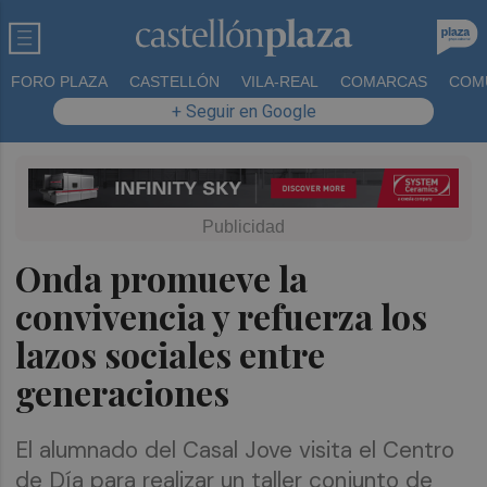
FORO PLAZA
CASTELLÓN
VILA-REAL
COMARCAS
COM
+ Seguir en Google
Onda promueve la
convivencia y refuerza los
lazos sociales entre
generaciones
El alumnado del Casal Jove visita el Centro
de Día para realizar un taller conjunto de