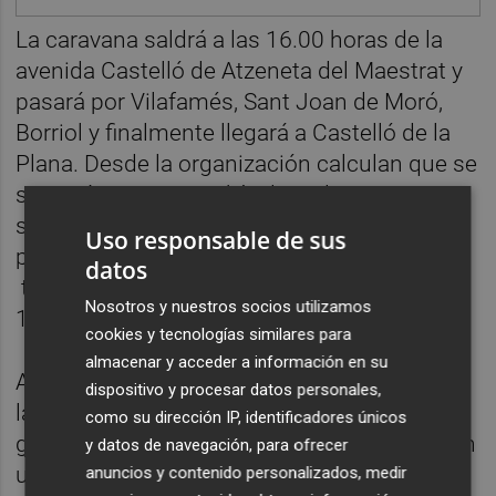
La caravana saldrá a las 16.00 horas de la
avenida Castelló de Atzeneta del Maestrat y
pasará por Vilafamés, Sant Joan de Moró,
Borriol y finalmente llegará a Castelló de la
Plana. Desde la organización calculan que se
sumarán unos 40 vehículos a la caravana y
se muestran también muy optimistas con la
Uso responsable de sus
participación de la concentración a pie que
datos
tendrá lugar en la capital de la Plana a las
Nosotros y nuestros socios utilizamos
18.00 horas en la plaza María Agustina.
cookies y tecnologías similares para
almacenar y acceder a información en su
Allí se leerá el manifiesto, en el que se pide a
dispositivo y procesar datos personales,
las administraciones que escuchen a la
como su dirección IP, identificadores únicos
gente que vive en el interior y que favorezcan
y datos de navegación, para ofrecer
un modelo energético que respete el
anuncios y contenido personalizados, medir