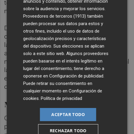
anuncios y contenido, obtener información
territorio y que no esté "en manos de
sobre la audiencia y mejorar los servicios.
multinacionales de la energía".
Proveedores de terceros (1913)
también
pueden procesar sus datos para estos y
Desde la organización señalan que alcaldes
otros fines, incluido el uso de datos de
como el de Borriol o Atzeneta se sumarán a
geolocalización precisos y características
la protesta pero esperan que otras
del dispositivo. Sus elecciones se aplican
autoridades también se unan. "Es el
solo a este sitio web. Algunos proveedores
momento de tomar partido y posicionarse, al
pueden basarse en el interés legítimo en
lugar del consentimiento; tiene derecho a
lado de los vecinos o al lado de los
oponerse en
Configuración de publicidad
.
especuladores", manifiestan los
Puede retirar su consentimiento en
organizadores.
cualquier momento en
Configuración de
cookies
.
Política de privacidad
MAT Morella- La Plana
ACEPTAR TODO
Cabe recordar que la nueva línea MAT
pretende cruzar hasta 16 poblaciones de la
RECHAZAR TODO