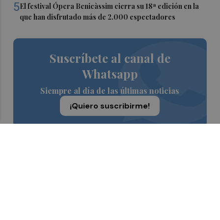
5
El festival Ópera Benicàssim cierra su 18ª edición en la
que han disfrutado más de 2.000 espectadores
Suscríbete al canal de
Whatsapp
Siempre al día de las últimas noticias
¡Quiero suscribirme!