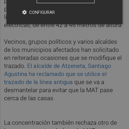
provincia y ha causado un gran rechazo. El
proyecto prevé 86,7 kilómetros de doble
CONFIGURAR
línea. En ellos se ubicarán 189 torres
eléctricas, de entre 42 a 46 metros de altura.
Vecinos, grupos políticos y varios alcaldes
de los municipios afectados han solicitado
en reiteradas ocasiones que se modifique el
trazado.
El alcalde de Atzeneta, Santiago
Agustina ha reclamado que se utilice el
trazado de la línea antigua
que se va a
desmantelar para evitar que la MAT pase
cerca de las casas.
La concentración también rechaza otro de