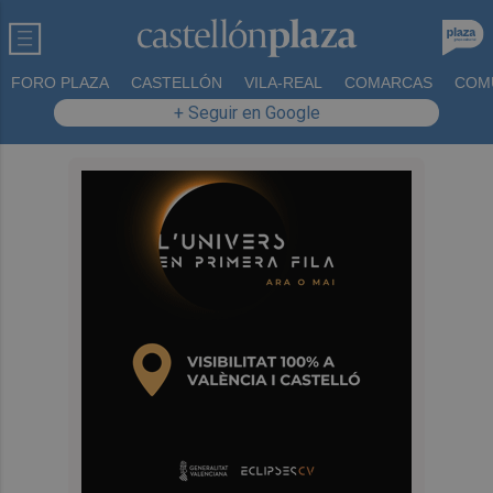
FORO PLAZA
CASTELLÓN
VILA-REAL
COMARCAS
COM
+ Seguir en Google