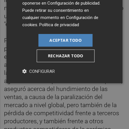
oponerse en
Configuración de publicidad
.
nivel de empleo. "Si el empleo 'solo' ha caído
Puede retirar su consentimiento en
un 12%", dijo en relación con la facturación,
cualquier momento en
Configuración de
"está claro que algo más tiene que caer".
cookies
.
Política de privacidad
Por ello, a su juicio, habrá más despidos
ACEPTAR TODO
próximamente por la necesidad de las
RECHAZAR TODO
empresas de ajustar la estructura de costes
a la facturación. "Para sobrevivir, si no llegan
CONFIGURAR
las ayudas necesarias, es muy difícil
aguantar todo lo que acabamos de explicar",
aseguró acerca del hundimiento de las
ventas, a causa de la paralización del
mercado a nivel global, pero también de la
pérdida de competitividad frente a terceros
productores, y también frente a otros