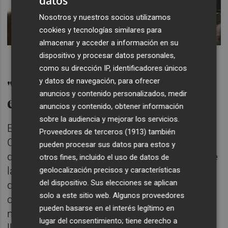
datos
Nosotros y nuestros socios utilizamos
cookies y tecnologías similares para
almacenar y acceder a información en su
dispositivo y procesar datos personales,
como su dirección IP, identificadores únicos
"Algo más ha de caer el
y datos de navegación, para ofrecer
anuncios y contenido personalizados, medir
empleo"
anuncios y contenido, obtener información
sobre la audiencia y mejorar los servicios.
En su intervención durante el balance en
Proveedores de terceros (1913)
también
Cevisama, y preguntado sobre la situación
pueden procesar sus datos para estos y
del empleo y del sector azulejero y acerca de
otros fines, incluido el uso de datos de
las previsiones, aseguró que la competencia
geolocalización precisos y características
del dispositivo. Sus elecciones se aplican
desleal de productores extranjeros "que no
solo a este sitio web. Algunos proveedores
cumplen con las mismas reglas
pueden basarse en el interés legítimo en
medioambientales ni laborales" y "sin la
lugar del consentimiento; tiene derecho a
llegada de ayudas es imposible" mantener el