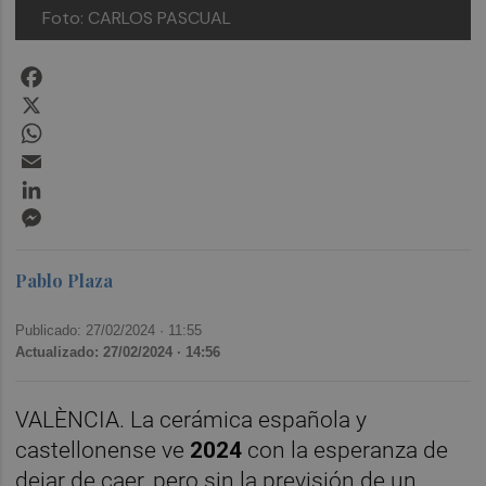
Foto: CARLOS PASCUAL
Facebook
X
WhatsApp
Email
LinkedIn
Messenger
Pablo Plaza
Publicado: 27/02/2024 ·
11:55
Actualizado: 27/02/2024 · 14:56
VALÈNCIA. La cerámica española y
castellonense ve
2024
con la esperanza de
dejar de caer, pero sin la previsión de un