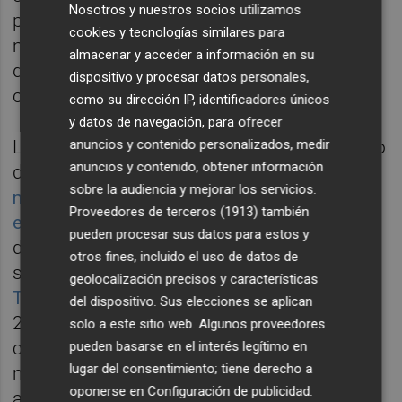
Nosotros y nuestros socios utilizamos
países y una fuerte implantación en el
cookies y tecnologías similares para
mercado exterior a través de numerosas
almacenar y acceder a información en su
delegaciones y factorías en los cinco
dispositivo y procesar datos personales,
continentes.
como su dirección IP, identificadores únicos
y datos de navegación, para ofrecer
anuncios y contenido personalizados, medir
La firma de Vila-real, hoy en manos del fondo
anuncios y contenido, obtener información
de inversión Lone Star tras
su adquisición a
sobre la audiencia y mejorar los servicios.
mediados del 2017 por 605 millones de
Proveedores de terceros (1913)
también
euros
, se posiciona de este modo en lo alto
pueden procesar sus datos para estos y
de un ránking seguida de otros gigantes del
otros fines, incluido el uso de datos de
sector, como es el caso del grupo español
geolocalización precisos y características
Torrecid
, con 454 millones de facturación en
del dispositivo. Sus elecciones se aplican
2018 o
Colorobbia
, de matriz italiana, que
solo a este sitio web. Algunos proveedores
cerró el ejercicio anterior con casi 176
pueden basarse en el interés legítimo en
lugar del consentimiento; tiene derecho a
millones. Entre el total de 23 empresas
oponerse en
Configuración de publicidad
.
asociadas a la patrona Anffecc, destaca