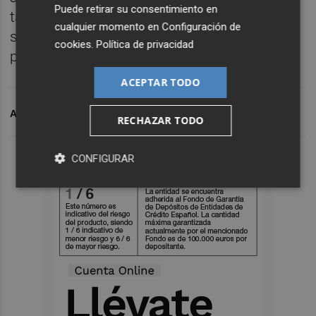
Puede retirar su consentimiento en
también otras empresas como
Vidres
, con
cualquier momento en
Configuración de
sus 68,5 millones en ventas a lo largo del
cookies
.
Política de privacidad
pasado año.
ACEPTAR TODO
ARCHIVADO EN
ESMALGLASS
FERRO
CERÁMICA
RECHAZAR TODO
CONFIGURAR