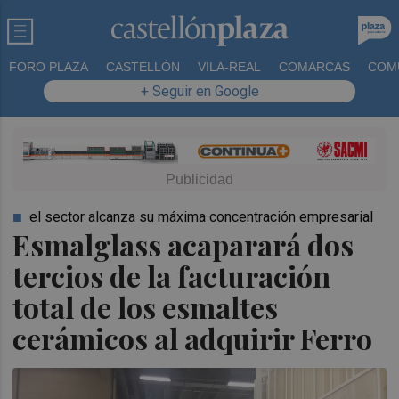
FORO PLAZA
CASTELLÓN
VILA-REAL
COMARCAS
COM
+ Seguir en Google
el sector alcanza su máxima concentración empresarial
Esmalglass acaparará dos
tercios de la facturación
total de los esmaltes
cerámicos al adquirir Ferro