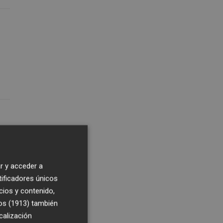
r y acceder a
tificadores únicos
cios y contenido,
os (1913)
también
ón
calización