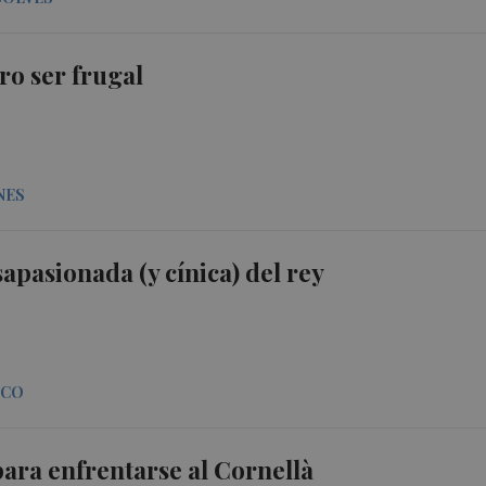
ro ser frugal
NES
apasionada (y cínica) del rey
SCO
para enfrentarse al Cornellà