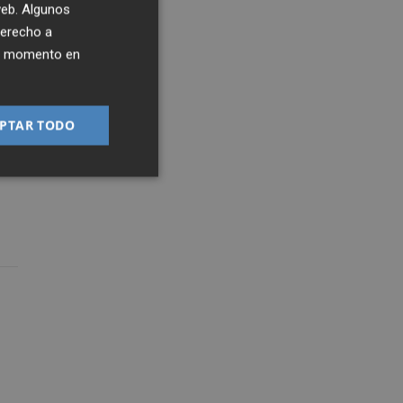
 web. Algunos
derecho a
ier momento en
PTAR TODO