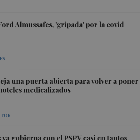
 Ford Almussafes, 'gripada' por la covid
ES
deja una puerta abierta para volver a poner
hoteles medicalizados
STOR
ya gobierna con el PSPV casi en tantos