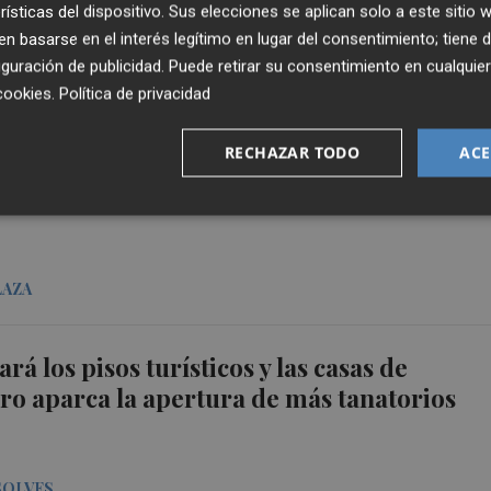
rísticas del dispositivo. Sus elecciones se aplican solo a este sitio
 basarse en el interés legítimo en lugar del consentimiento; tiene 
guración de publicidad
. Puede retirar su consentimiento en cualqu
LAZA
cookies
.
Política de privacidad
RECHAZAR TODO
ACE
exlíder del PCE Francisco Frutos
LAZA
rá los pisos turísticos y las casas de
ro aparca la apertura de más tanatorios
SOLVES