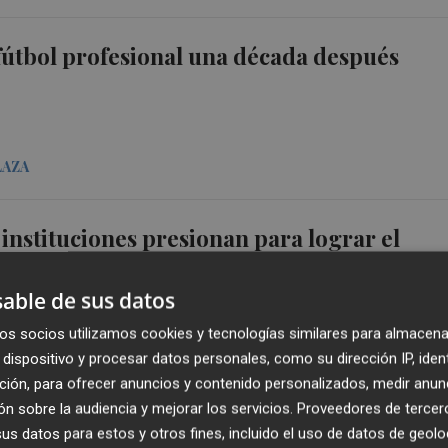
fútbol profesional una década después
LAZA
 instituciones presionan para lograr el
éreo' con el Reino Unido
able de sus datos
os socios utilizamos cookies y tecnologías similares para almacena
ALEZ
dispositivo y procesar datos personales, como su dirección IP, iden
ción, para ofrecer anuncios y contenido personalizados, medir anun
n sobre la audiencia y mejorar los servicios.
Proveedores de tercer
stas de El Corte Inglés aprueban la absorci
s datos para estos y otros fines, incluido el uso de datos de geolo
la reducción del dividendo