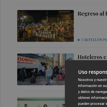
Regreso al 
CASTELLÓN P
Hoteleros e
'corredor a
Uso respons
Nosotros y nuestr
MIQUEL GONZ
información en su 
y datos de navega
obtener informació
Los accioni
pueden procesar su
de Sfera y 