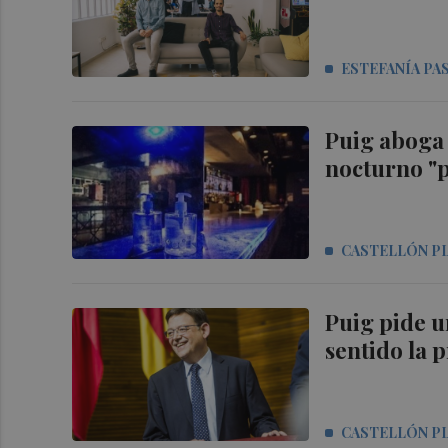
ESTEFANÍA PA
Puig aboga 
nocturno "p
CASTELLÓN P
Puig pide u
sentido la 
CASTELLÓN P