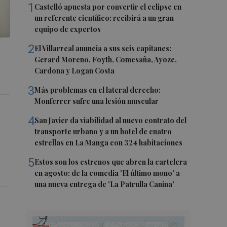
1
Castelló apuesta por convertir el eclipse en
un referente científico: recibirá a un gran
equipo de expertos
2
El Villarreal anuncia a sus seis capitanes:
Gerard Moreno, Foyth, Comesaña, Ayoze,
Cardona y Logan Costa
3
Más problemas en el lateral derecho:
Monferrer sufre una lesión muscular
4
San Javier da viabilidad al nuevo contrato del
transporte urbano y a un hotel de cuatro
estrellas en La Manga con 324 habitaciones
5
Estos son los estrenos que abren la cartelera
en agosto: de la comedia 'El último mono' a
una nueva entrega de 'La Patrulla Canina'