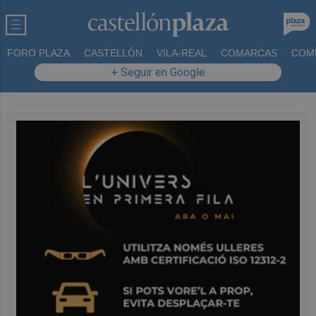
FORO PLAZA
CASTELLÓN
VILA-REAL
COMARCAS
COM
+ Seguir en Google