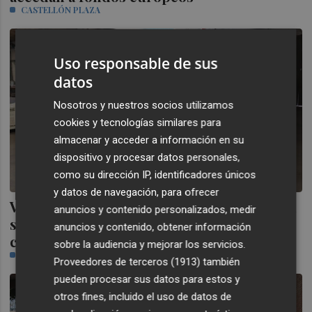
CASTELLÓN PLAZA
Uso responsable de sus
datos
Nosotros y nuestros socios utilizamos
cookies y tecnologías similares para
almacenar y acceder a información en su
dispositivo y procesar datos personales,
como su dirección IP, identificadores únicos
y datos de navegación, para ofrecer
Vila-real destinará 20.000 euros al control
anuncios y contenido personalizados, medir
sostenible de plagas agrícolas como el
anuncios y contenido, obtener información
cotonet
sobre la audiencia y mejorar los servicios.
CASTELLÓN PLAZA
Proveedores de terceros (1913)
también
pueden procesar sus datos para estos y
otros fines, incluido el uso de datos de