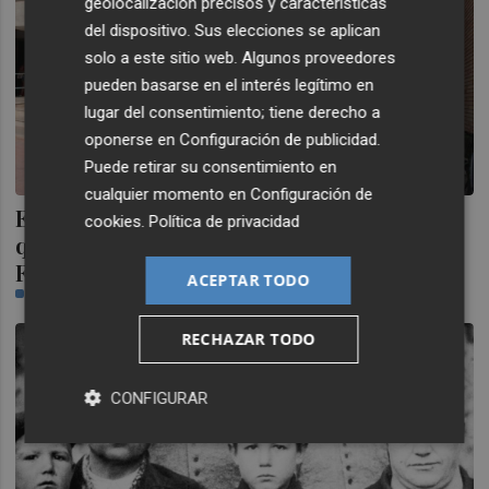
geolocalización precisos y características
del dispositivo. Sus elecciones se aplican
solo a este sitio web. Algunos proveedores
pueden basarse en el interés legítimo en
lugar del consentimiento; tiene derecho a
oponerse en
Configuración de publicidad
.
Puede retirar su consentimiento en
cualquier momento en
Configuración de
El Consell delega las competencias para
cookies
.
Política de privacidad
que Almassora construya el nuevo IES
Falomir
ACEPTAR TODO
CASTELLÓN PLAZA
RECHAZAR TODO
CONFIGURAR