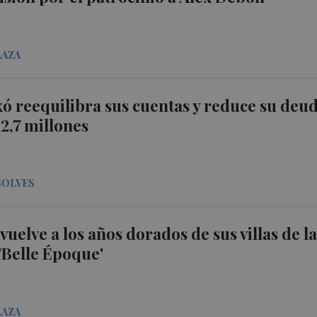
LAZA
ixó reequilibra sus cuentas y reduce su deu
12,7 millones
SOLVES
uelve a los años dorados de sus villas de l
'Belle Époque'
LAZA