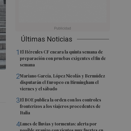
Últimas Noticias
1
El Hércules CF encara la quinta semana de
preparación con pruebas exigentes el fin de
semana
2
Mariano García, López Nicolás y Bermúdez
disputarán el Europeo en Birmingham el
viernes y el sábado
3
El BOE publica la orden con los controles
fronterizos a los viajeros procedentes de
Italia
4
Lunes de lluvias y tormentas: alerta por
posible granizo con vientos muy fuertes en