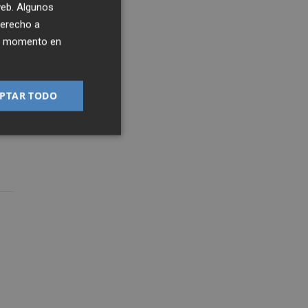
 web. Algunos
derecho a
ier momento en
PTAR TODO