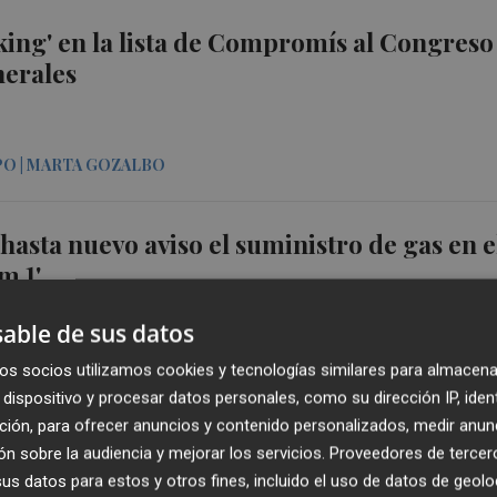
king' en la lista de Compromís al Congreso
nerales
O | MARTA GOZALBO
 hasta nuevo aviso el suministro de gas en e
m 1'
able de sus datos
LAZA
os socios utilizamos cookies y tecnologías similares para almacena
dispositivo y procesar datos personales, como su dirección IP, iden
ción, para ofrecer anuncios y contenido personalizados, medir anun
ever': el discreto encanto de hacer el
n sobre la audiencia y mejorar los servicios.
Proveedores de tercer
 cincuenta y tantos años
s datos para estos y otros fines, incluido el uso de datos de geolo