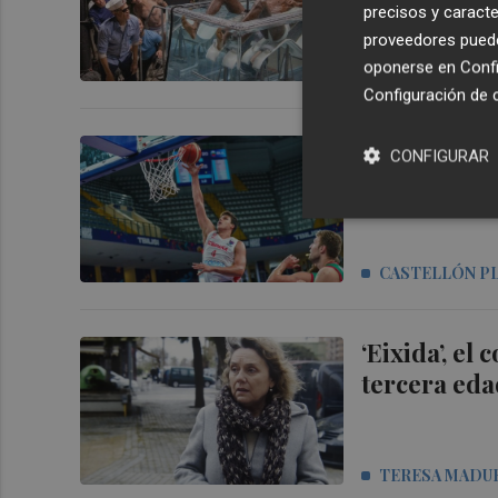
precisos y caracte
proveedores pueden
oponerse en
Confi
ÁLVARO GONZ
Configuración de 
España tra
CONFIGURAR
sensaciones
CASTELLÓN P
‘Eixida’, el
tercera ed
TERESA MADU