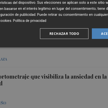
rísticas del dispositivo. Sus elecciones se aplican solo a este sitio
 basarse en el interés legítimo en lugar del consentimiento; tiene 
guración de publicidad
. Puede retirar su consentimiento en cualqu
ÁLEZ
cookies
.
Política de privacidad
tará de seguir acumulando buenas
RECHAZAR TODO
ACE
 ante Georgia
LAZA
 cortometraje que visibiliza la ansiedad en la
ad
EÑO