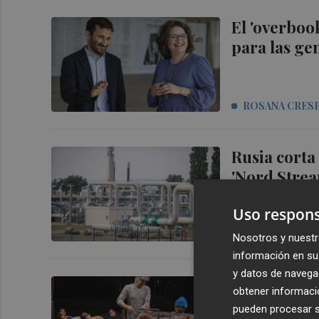
El 'overboo
para las ge
ROSANA CRESP
Rusia corta
'Nord Strea
Uso respons
CASTELLÓN P
Nosotros y nuestr
información en su 
y datos de navega
'Jackass For
obtener informació
anormal con
pueden procesar su