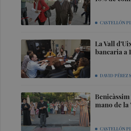
CASTELLÓN P
La Vall d'U
bancaria a 
DAVID PÉREZ 
Benicàssim v
mano de la 
CASTELLÓN P