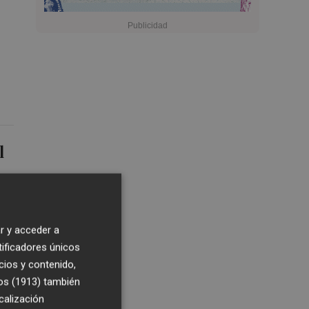
l
r y acceder a
tificadores únicos
cios y contenido,
os (1913)
también
calización