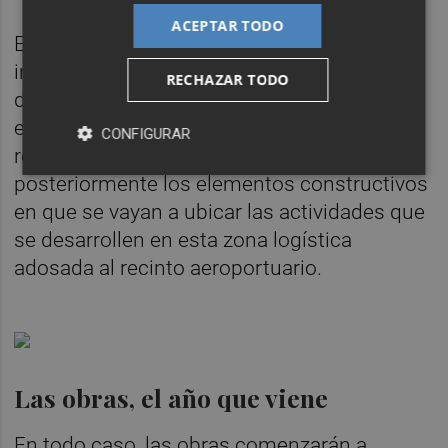
ACEPTAR TODO
En el caso de la iniciativa privada, las
inversiones, como es lógico, están menos
RECHAZAR TODO
detalladas y casi la mitad (8 millones) se
enmarcan en las partidas de desmontes y
CONFIGURAR
rellenos. Eso sí, a todo ello habrá que sumar
posteriormente los elementos constructivos
en que se vayan a ubicar las actividades que
se desarrollen en esta zona logística
adosada al recinto aeroportuario.
Las obras, el año que viene
En todo caso, las obras comenzarán a