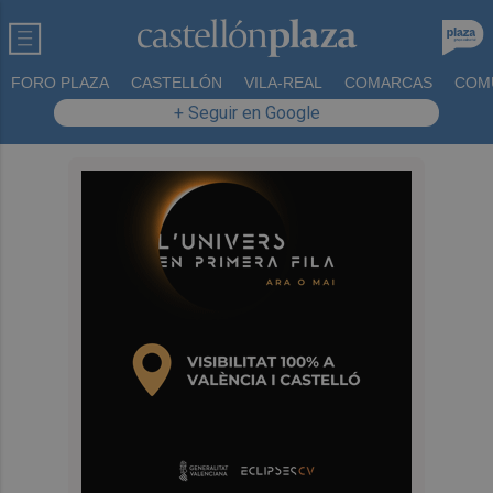
FORO PLAZA
CASTELLÓN
VILA-REAL
COMARCAS
COM
+ Seguir en Google