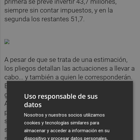
primera se prevé invertir 43,7 millones,
siempre sin contar impuestos, y en la
segunda los restantes 51,7.
A pesar de que se trata de una estimación,
los pliegos detallan las actuaciones a llevar a
cabo... y también a quien le corresponderán.
En este sentido, a la empresa pública
gestionaria del aeródromo castellonense,
Uso responsable de sus
Aerocas, atañe el mayor importe en la
datos
primera fase, con 27,5 millones de euros. A
Nosotros y nuestros socios utilizamos
su vez, a las empresas concesionarias de
cookies y tecnologías similares para
suelo les correspondería materializar
almacenar y acceder a información en su
servicios por valor de casi 16,2 millones.
dispositivo y procesar datos personales,