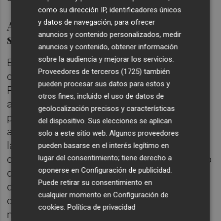
como su dirección IP, identificadores únicos
Ampliación de la depuradora y la
y datos de navegación, para ofrecer
anuncios y contenido personalizados, medir
subestación eléctrica
anuncios y contenido, obtener información
sobre la audiencia y mejorar los servicios.
Entre las inversiones concretas a llevar a
Proveedores de terceros (1725)
también
cabo en la ZAC -que supone modificar el
pueden procesar sus datos para estos y
Plan Especial del aeropuerto de Castellón-
otros fines, incluido el uso de datos de
además del movimiento de tierras y de la
geolocalización precisos y características
pavimentación de los viales figuran algunas
del dispositivo. Sus elecciones se aplican
actuaciones destacadas. Entre ellas resalta
solo a este sitio web. Algunos proveedores
la ampliación de la subestación eléctrica -
pueden basarse en el interés legítimo en
con un montante de 2,2 millones de euros- o
lugar del consentimiento; tiene derecho a
oponerse en
Configuración de publicidad
.
de la depuradora -1 millón-, un nuevo
Puede retirar su consentimiento en
depósito de agua -medio millón- y su
cualquier momento en
Configuración de
consiguiente red de distribución -2,2
cookies
.
Política de privacidad
millones-.