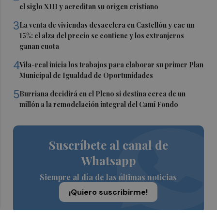
el siglo XIII y acreditan su origen cristiano
3
La venta de viviendas desacelera en Castellón y cae un
15%: el alza del precio se contiene y los extranjeros
ganan cuota
4
Vila-real inicia los trabajos para elaborar su primer Plan
Municipal de Igualdad de Oportunidades
5
Burriana decidirá en el Pleno si destina cerca de un
millón a la remodelación integral del Camí Fondo
Suscríbete al canal de
Whatsapp
Siempre al día de las últimas noticias
¡Quiero suscribirme!