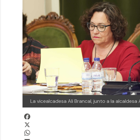
La vicealcadesa Ali Brancal, junto a la alcalde
Facebook
X
WhatsApp
Email