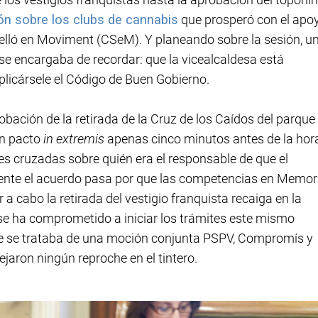
n sobre los clubs de cannabis
que prosperó con el apo
ló en Moviment (CSeM). Y planeando sobre la sesión, u
e encargaba de recordar: que la vicealcaldesa está
licársele el Código de Buen Gobierno.
ación de la retirada de la Cruz de los Caídos del parque
un pacto
in extremis
apenas cinco minutos antes de la hor
es cruzadas sobre quién era el responsable de que el
mente el acuerdo pasa por que las competencias en Memor
r a cabo la retirada del vestigio franquista recaiga en la
 se ha comprometido a iniciar los trámites este mismo
que se trataba de una moción conjunta PSPV, Compromís y
jaron ningún reproche en el tintero.