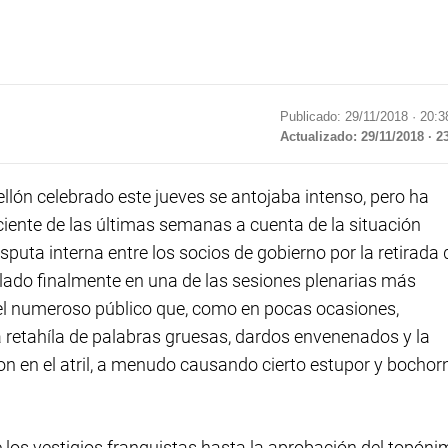
Publicado: 29/11/2018 ·
20:3
Actualizado: 29/11/2018 · 2
lón celebrado este jueves se antojaba intenso, pero ha
ciente de las últimas semanas a cuenta de la situación
disputa interna entre los socios de gobierno por la retirada 
allado finalmente en una de las sesiones plenarias más
 el numeroso público que, como en pocas ocasiones,
a retahíla de palabras gruesas, dardos envenenados y la
on en el atril, a menudo causando cierto estupor y bochor
e los vestigios franquistas hasta la aprobación del topón