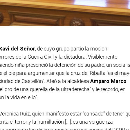
Xavi del Señor
, de cuyo grupo partió la moción
rrores de la Guerra Civil y la dictadura. Visiblemente
siendo niña presenció la detención de su padre, un sociali
 el pie para argumentar que la cruz del Ribalta "es el may
udad de Castellón". Afeó a la alcaldesa
Amparo Marco
ligro de una querella de la ultraderecha" y le recordó, en
 la vida en ello".
 Verònica Ruiz, quien manifestó estar "cansada" de tener q
 el terror y la humillación [...], es una vergüenza
ngún momento las discrepancias con sus socios del PSPV y