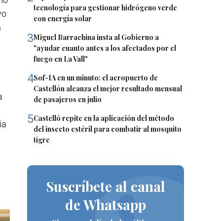
tecnología para gestionar hidrógeno verde
yo
con energía solar
n
3
Miguel Barrachina insta al Gobierno a
"ayudar cuanto antes a los afectados por el
fuego en La Vall"
4
Sof-IA en un minuto: el aeropuerto de
Castellón alcanza el mejor resultado mensual
a
de pasajeros en julio
5
Castelló repite en la aplicación del método
ia
del insecto estéril para combatir al mosquito
tigre
Suscríbete al canal
de Whatsapp