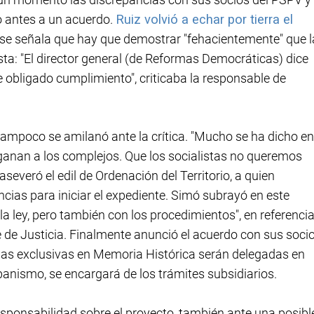
o antes a un acuerdo.
Ruiz volvió a echar por tierra el
 se señala que hay que demostrar "fehacientemente" que l
sta: "El director general (de Reformas Democráticas) dice
de obligado cumplimiento", criticaba la responsable de
 tampoco se amilanó ante la crítica. "Mucho se ha dicho en
anan a los complejos. Que los socialistas no queremos
, aseveró el edil de Ordenación del Territorio, a quien
ias para iniciar el expediente. Simó subrayó en este
a ley, pero también con los procedimientos", en referencia
e de Justicia. Finalmente anunció el acuerdo con sus soci
ias exclusivas en Memoria Histórica serán delegadas en
banismo, se encargará de los trámites subsidiarios.
sponsabilidad sobre el proyecto, también ante una posibl