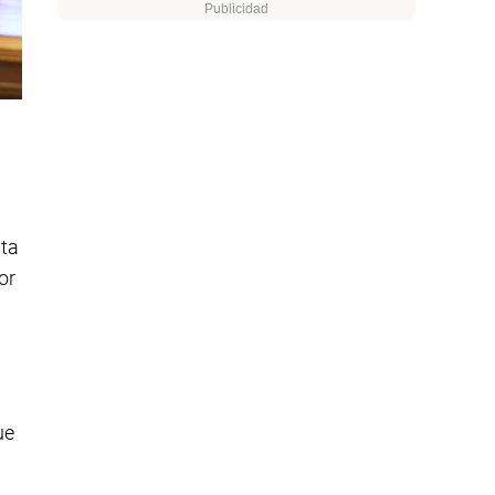
sta
or
ue