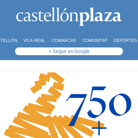
STELLÓN
VILA-REAL
COMARCAS
COMUNITAT
DEPORTES
+ Seguir en Google