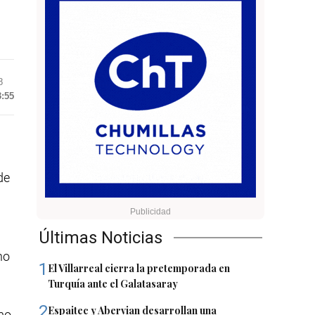
8
3:55
de
Últimas Noticias
no
1
El Villarreal cierra la pretemporada en
Turquía ante el Galatasaray
2
Espaitec y Abervian desarrollan una
imo