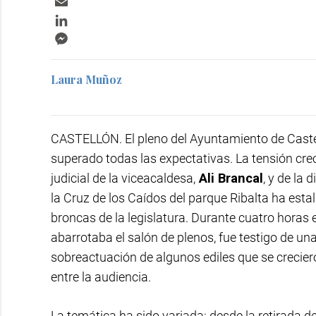
LinkedIn
Messenger
Laura Muñoz
CASTELLÓN. El pleno del Ayuntamiento de Castel
superado todas las expectativas. La tensión cre
judicial de la viceacaldesa,
Ali Brancal
, y de la 
la Cruz de los Caídos del parque Ribalta ha est
broncas de la legislatura. Durante cuatro horas
abarrotaba el salón de plenos, fue testigo de un
sobreactuación de algunos ediles que se crecier
entre la audiencia.
La temática ha sido variada: desde la retirada d