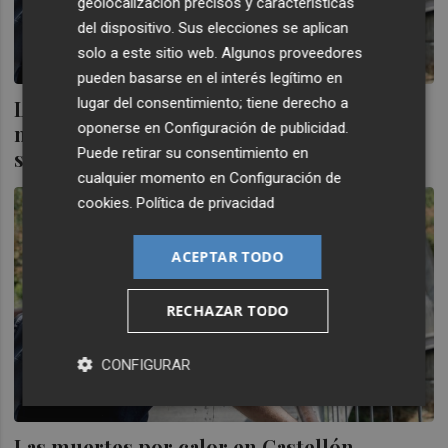
geolocalización precisos y características
del dispositivo. Sus elecciones se aplican
solo a este sitio web. Algunos proveedores
pueden basarse en el interés legítimo en
lugar del consentimiento; tiene derecho a
La Comunitat Valenciana registra 112
oponerse en
Configuración de publicidad
.
muertes atribuibles al calor en la última
Puede retirar su consentimiento en
semana
cualquier momento en
Configuración de
cookies
.
Política de privacidad
ACEPTAR TODO
RECHAZAR TODO
CONFIGURAR
Las muertes por calor en Castellón