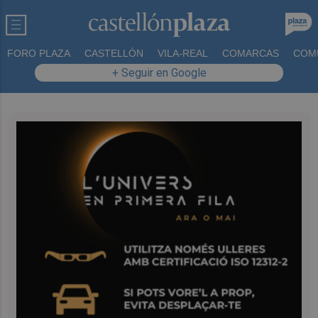
FORO PLAZA
CASTELLÓN
VILA-REAL
COMARCAS
COM
+ Seguir en Google