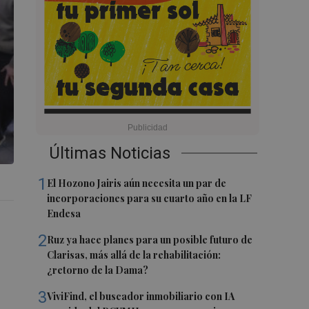
Últimas Noticias
1
El Hozono Jairis aún necesita un par de
incorporaciones para su cuarto año en la LF
Endesa
2
Ruz ya hace planes para un posible futuro de
Clarisas, más allá de la rehabilitación:
¿retorno de la Dama?
3
ViviFind, el buscador inmobiliario con IA