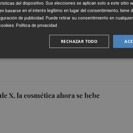
rísticas del dispositivo. Sus elecciones se aplican solo a este sitio
 basarse en el interés legítimo en lugar del consentimiento; tiene 
guración de publicidad
. Puede retirar su consentimiento en cualqu
cookies
.
Política de privacidad
r, uniformes que dan una segunda vida al
RECHAZAR TODO
ACE
ero
le X, la cosmética ahora se bebe