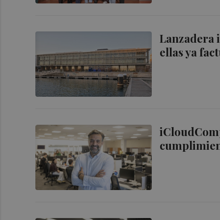
Lanzadera i
ellas ya fa
iCloudCompli
cumplimient