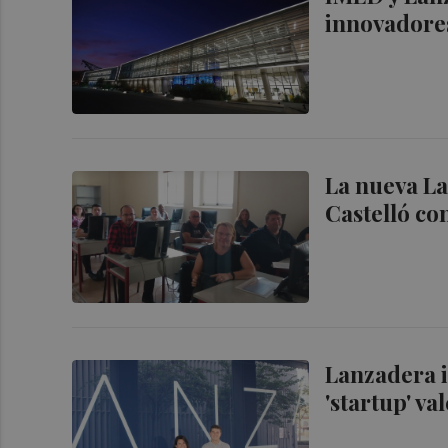
innovadores
La nueva L
Castelló co
Lanzadera i
'startup' v