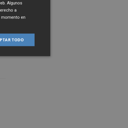
 web. Algunos
derecho a
ier momento en
PTAR TODO