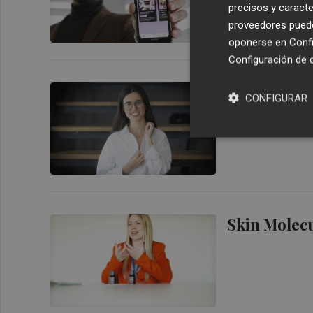
precisos y caracte
proveedores pueden
oponerse en
Confi
Configuración de 
Deleite Wea
CONFIGURAR
textil hotel
Skin Molecu