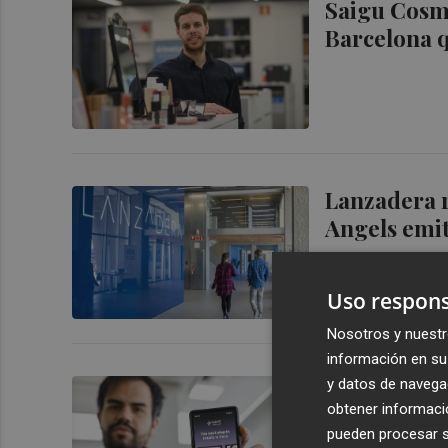
Saigu Cosme
Barcelona q
Lanzadera r
Angels emit
Uso respons
Nosotros y nuestr
información en su 
y datos de navega
La IA de La
obtener informació
100% libres
pueden procesar su