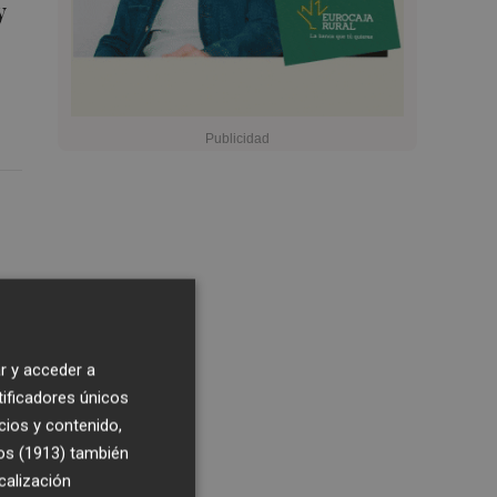
y
r y acceder a
tificadores únicos
cios y contenido,
os (1913)
también
calización