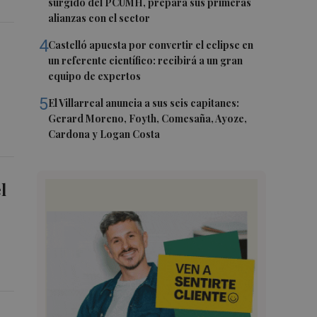
surgido del PCUMH, prepara sus primeras
alianzas con el sector
4
Castelló apuesta por convertir el eclipse en
un referente científico: recibirá a un gran
equipo de expertos
5
El Villarreal anuncia a sus seis capitanes:
Gerard Moreno, Foyth, Comesaña, Ayoze,
Cardona y Logan Costa
l