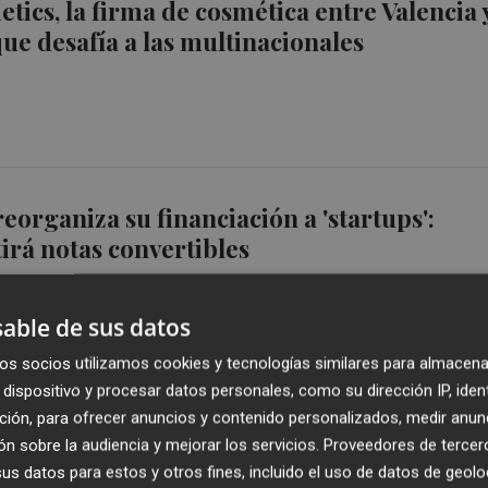
tics, la firma de cosmética entre Valencia 
ue desafía a las multinacionales
eorganiza su financiación a 'startups':
irá notas convertibles
able de sus datos
os socios utilizamos cookies y tecnologías similares para almacena
dispositivo y procesar datos personales, como su dirección IP, iden
ción, para ofrecer anuncios y contenido personalizados, medir anun
rnii permite crear canciones en segundos
n sobre la audiencia y mejorar los servicios.
Proveedores de tercer
 de derechos de autor
s datos para estos y otros fines, incluido el uso de datos de geolo