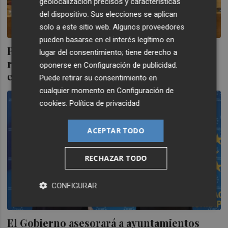
geolocalización precisos y características
del dispositivo. Sus elecciones se aplican
solo a este sitio web. Algunos proveedores
pueden basarse en el interés legítimo en
Podem insta a garantizar una "ubicación
lugar del consentimiento; tiene derecho a
racional" de las renovables y frenar la MAT
oponerse en
Configuración de publicidad
.
en Castellón
Puede retirar su consentimiento en
cualquier momento en
Configuración de
cookies
.
Política de privacidad
ACEPTAR TODO
RECHAZAR TODO
CONFIGURAR
El Gobierno asesorará a ayuntamientos