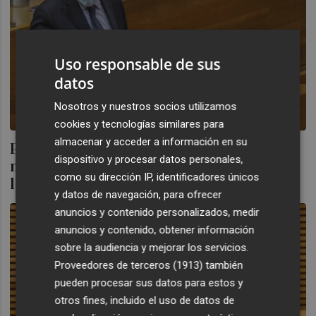
Uso responsable de sus
datos
Nosotros y nuestros socios utilizamos
cookies y tecnologías similares para
almacenar y acceder a información en su
Puig garantiza a UP que todas las
dispositivo y procesar datos personales,
macroplantas energéticas "deben cumplir
como su dirección IP, identificadores únicos
la normativa
y datos de navegación, para ofrecer
anuncios y contenido personalizados, medir
anuncios y contenido, obtener información
sobre la audiencia y mejorar los servicios.
Proveedores de terceros (1913)
también
pueden procesar sus datos para estos y
otros fines, incluido el uso de datos de