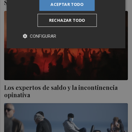
Sí existen las comidas gratuitas
ACEPTAR TODO
RECHAZAR TODO
CONFIGURAR
Los expertos de saldo y la incontinencia
opinativa