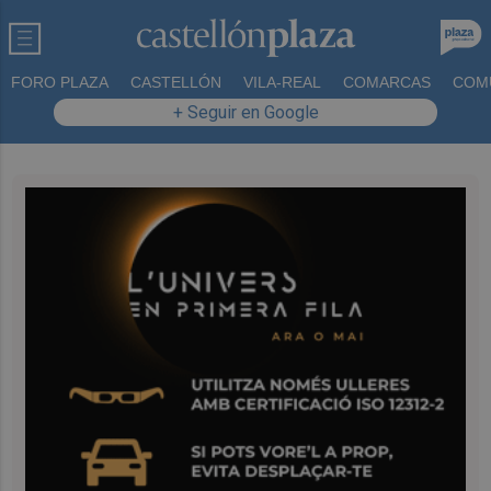
FORO PLAZA
CASTELLÓN
VILA-REAL
COMARCAS
COM
+ Seguir en Google