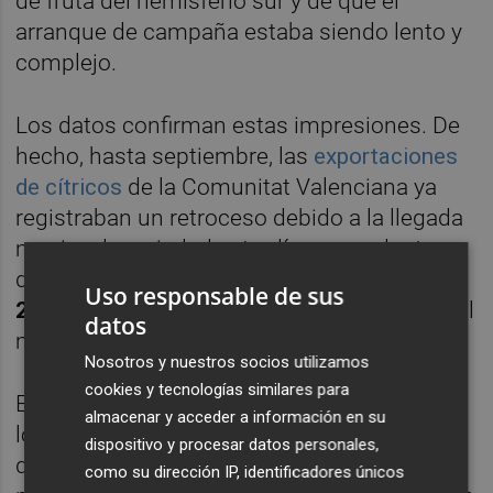
de fruta del hemisferio sur y de que el
arranque de campaña estaba siendo lento y
complejo.
Los datos confirman estas impresiones. De
hecho, hasta septiembre, las
exportaciones
de cítricos
de la Comunitat Valenciana ya
registraban un retroceso debido a la llegada
masiva de variedades tardías procedentes
de Sudáfrica. En
septiembre se exportaron
Uso responsable de sus
26.574 toneladas
, un 23,3% menos que en el
datos
mismo mes de la campaña anterior.
Nosotros y nuestros socios utilizamos
cookies y tecnologías similares para
En términos de valor, las ventas alcanzaron
almacenar y acceder a información en su
los 41,7 millones de euros, un 18,5% menos
dispositivo y procesar datos personales,
que en septiembre de 2024. Respecto a los
como su dirección IP, identificadores únicos