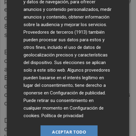
productos, las mandarinas -tradicionalmente
y datos de navegación, para ofrecer
el motor exportador al inicio de la
anuncios y contenido personalizados, medir
anuncios y contenido, obtener información
campaña- sufrieron la mayor caída, con
sobre la audiencia y mejorar los servicios.
8.048 toneladas, un 31% menos que en
Proveedores de terceros (1913)
también
septiembre del año pasado.
pueden procesar sus datos para estos y
otros fines, incluido el uso de datos de
En paralelo, la importación de pequeños
geolocalización precisos y características
cítricos procedentes de terceros países
del dispositivo. Sus elecciones se aplican
aumentó de forma notable en septiembre.
solo a este sitio web. Algunos proveedores
España importó 9.612 toneladas de
pueden basarse en el interés legítimo en
lugar del consentimiento; tiene derecho a
clementinas, mandarinas y otros pequeños
oponerse en
Configuración de publicidad
.
cítricos, más del doble que en el mismo mes
Puede retirar su consentimiento en
del año anterior.
cualquier momento en
Configuración de
cookies
.
Política de privacidad
De este modo, la primera parte de la
campaña citrícola estuvo condicionada por
ACEPTAR TODO