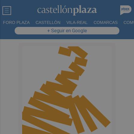
FORO PLAZA
CASTELLÓN
VILA-REAL
COMARCAS
COM
+ Seguir en Google