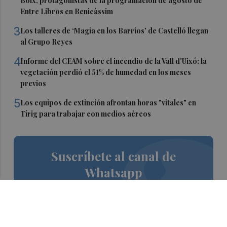
Boix, protagonistas de la programación de agosto de
Entre Libros en Benicàssim
3
Los talleres de ‘Magia en los Barrios’ de Castelló llegan
al Grupo Reyes
4
Informe del CEAM sobre el incendio de la Vall d'Uixó: la
vegetación perdió el 51% de humedad en los meses
previos
5
Los equipos de extinción afrontan horas "vitales" en
Tírig para trabajar con medios aéreos
Suscríbete al canal de
Whatsapp
Siempre al día de las últimas noticias
¡Quiero suscribirme!