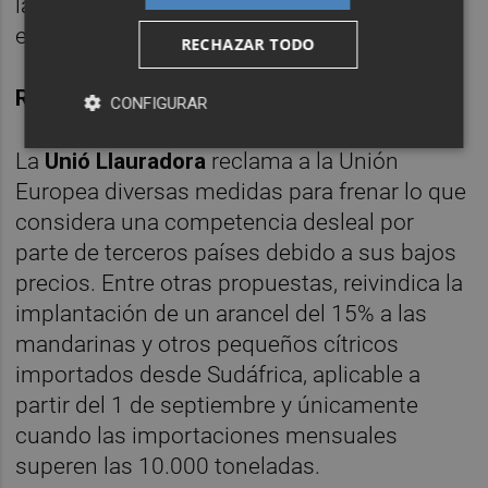
la sobreoferta en el mercado europeo y por
el elevado coste de la fruta en campo.
RECHAZAR TODO
Reivindicaciones
CONFIGURAR
La
Unió Llauradora
reclama a la Unión
Europea diversas medidas para frenar lo que
considera una competencia desleal por
parte de terceros países debido a sus bajos
precios. Entre otras propuestas, reivindica la
implantación de un arancel del 15% a las
mandarinas y otros pequeños cítricos
importados desde Sudáfrica, aplicable a
partir del 1 de septiembre y únicamente
cuando las importaciones mensuales
superen las 10.000 toneladas.