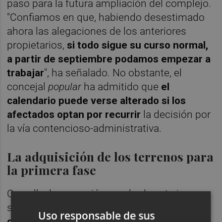
paso para la futura ampliación del complejo.
"Confiamos en que, habiendo desestimado
ahora las alegaciones de los anteriores
propietarios,
si todo sigue su curso normal,
a partir de septiembre podamos empezar a
trabajar
", ha señalado. No obstante, el
concejal
popular
ha admitido que
el
calendario puede verse alterado si los
afectados optan por recurrir
la decisión por
la vía contencioso-administrativa.
La adquisición de los terrenos para
la primera fase
Con ello, la operación aprobada este jueves
se suma a
los pasos avanzados por el
Uso responsable de sus
consistorio durante los últimos meses
para