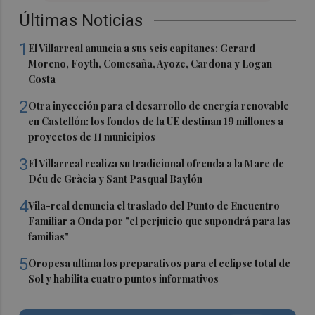
Últimas Noticias
1
El Villarreal anuncia a sus seis capitanes: Gerard
Moreno, Foyth, Comesaña, Ayoze, Cardona y Logan
Costa
2
Otra inyección para el desarrollo de energía renovable
en Castellón: los fondos de la UE destinan 19 millones a
proyectos de 11 municipios
3
El Villarreal realiza su tradicional ofrenda a la Mare de
Déu de Gràcia y Sant Pasqual Baylón
4
Vila-real denuncia el traslado del Punto de Encuentro
Familiar a Onda por "el perjuicio que supondrá para las
familias"
5
Oropesa ultima los preparativos para el eclipse total de
Sol y habilita cuatro puntos informativos