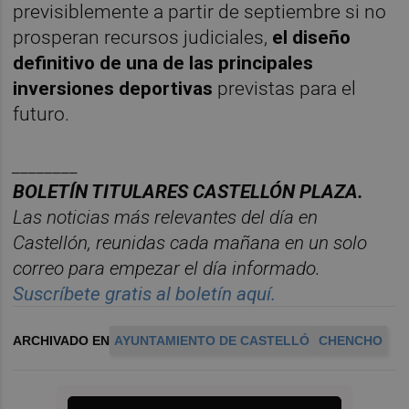
previsiblemente a partir de septiembre si no
prosperan recursos judiciales,
el diseño
definitivo de una de las principales
inversiones deportivas
previstas para el
futuro.
________
BOLET
Í
N
TITULARES
CASTELL
ÓN
PLAZA.
Las noticias m
á
s relevantes del d
í
a en
Castelló
n
, reunidas cada ma
ñana en un solo
correo para empezar el d
í
a informado.
Suscr
í
bete
gratis al
bolet
í
n
aqu
í
.
ARCHIVADO EN
AYUNTAMIENTO DE CASTELLÓ
CHENCHO