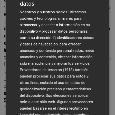
datos
hacer realidad la ampliación del Chencho. De
Nosotros y nuestros socios utilizamos
esta manera,
a finales del pasado año
, la
cookies y tecnologías similares para
Junta de Gobierno autorizó
la compra de
almacenar y acceder a información en su
dos grandes parcelas colindantes por cerca
dispositivo y procesar datos personales,
de 947.600 euros
, unos terrenos situados
como su dirección IP, identificadores únicos
entre el antiguo cuartel de Tetuán XIV y las
y datos de navegación, para ofrecer
instalaciones existentes
que suman cerca
anuncios y contenido personalizados, medir
de 27.000 metros cuadrados. La adquisición,
anuncios y contenido, obtener información
sobre la audiencia y mejorar los servicios.
formalizada posteriormente ante notario
por
Proveedores de terceros (1913)
también
la alcaldesa,
Begoña Carrasco
, permitió
pueden procesar sus datos para estos y
disponer del suelo para la primera fase del
otros fines, incluido el uso de datos de
proyecto, que prevé
incrementar la
geolocalización precisos y características
superficie del complejo deportivo en casi
del dispositivo. Sus elecciones se aplican
50.000 metros cuadrados
, de los que
solo a este sitio web. Algunos proveedores
alrededor de la mitad corresponden a la
pueden basarse en el interés legítimo en
actuación inicial.
lugar del consentimiento; tiene derecho a