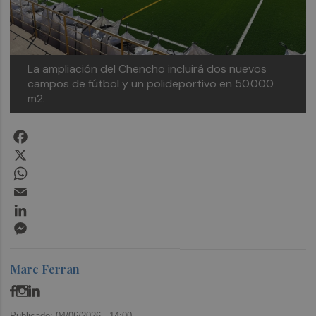
La ampliación del Chencho incluirá dos nuevos
campos de fútbol y un polideportivo en 50.000
m2.
Facebook
X
WhatsApp
Email
LinkedIn
Messenger
Marc Ferran
Publicado: 04/06/2026 ·
14:00