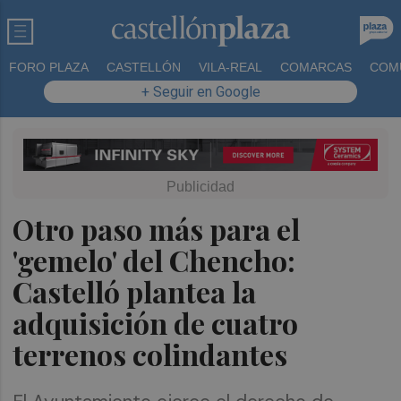
FORO PLAZA
CASTELLÓN
VILA-REAL
COMARCAS
COM
+ Seguir en Google
Otro paso más para el
'gemelo' del Chencho:
Castelló plantea la
adquisición de cuatro
terrenos colindantes