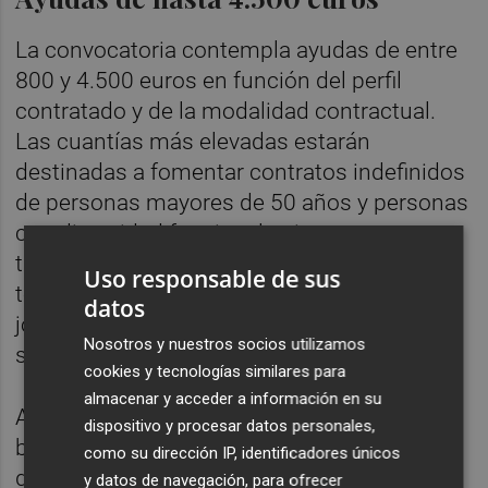
La convocatoria contempla ayudas de entre
800 y 4.500 euros en función del perfil
contratado y de la modalidad contractual.
Las cuantías más elevadas estarán
destinadas a fomentar contratos indefinidos
de personas mayores de 50 años y personas
con diversidad funcional, mientras que
también se subvencionarán contratos
Uso responsable de sus
temporales de al menos seis meses y
datos
jornadas parciales a partir de 20 horas
Nosotros y nuestros socios utilizamos
semanales.
cookies y tecnologías similares para
almacenar y acceder a información en su
Además, el programa incorpora una
dispositivo y procesar datos personales,
bonificación adicional de 500 euros para
como su dirección IP, identificadores únicos
desempleados de larga duración que no
y datos de navegación, para ofrecer