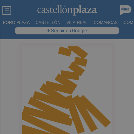
FORO PLAZA
CASTELLÓN
VILA-REAL
COMARCAS
COM
+ Seguir en Google