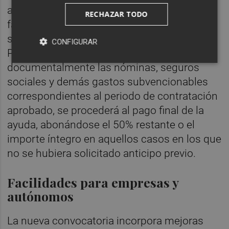
adjudicación por la Junta de Gobierno Local,
RECHAZAR TODO
facilitando así la liquidez y el acceso a estas
subvenciones desde el inicio del proceso.
CONFIGURAR
Posteriormente, una vez justificadas
documentalmente las nóminas, seguros
sociales y demás gastos subvencionables
correspondientes al periodo de contratación
aprobado, se procederá al pago final de la
ayuda, abonándose el 50% restante o el
importe íntegro en aquellos casos en los que
no se hubiera solicitado anticipo previo.
Facilidades para empresas y
autónomos
La nueva convocatoria incorpora mejoras