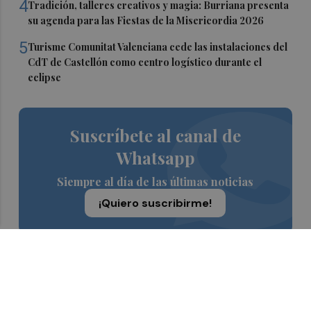
4
Tradición, talleres creativos y magia: Burriana presenta
su agenda para las Fiestas de la Misericordia 2026
5
Turisme Comunitat Valenciana cede las instalaciones del
CdT de Castellón como centro logístico durante el
eclipse
Suscríbete al canal de
Whatsapp
Siempre al día de las últimas noticias
¡Quiero suscribirme!