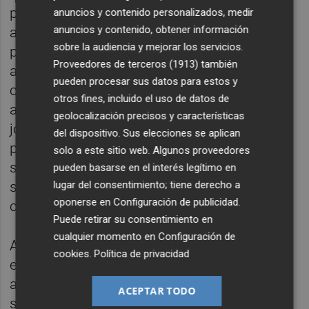
perciban prestación, reforzando así el apoyo
anuncios y contenido personalizados, medir
anuncios y contenido, obtener información
a las personas con mayores dificultades
sobre la audiencia y mejorar los servicios.
para reincorporarse al mercado laboral. Las
Proveedores de terceros (1913)
también
ayudas están dirigidas a favorecer la
pueden procesar sus datos para estos y
contratación de personas mayores de 50
otros fines, incluido el uso de datos de
años, personas con diversidad funcional,
geolocalización precisos y características
jóvenes en búsqueda de su primer empleo y
del dispositivo. Sus elecciones se aplican
personas en situación o riesgo de exclusión
solo a este sitio web. Algunos proveedores
social. Cada empresa podrá solicitar
pueden basarse en el interés legítimo en
subvenciones para un máximo de cinco
lugar del consentimiento; tiene derecho a
oponerse en
Configuración de publicidad
.
contrataciones.
Puede retirar su consentimiento en
cualquier momento en
Configuración de
Además, la convocatoria permitirá que las
cookies
.
Política de privacidad
empresas y autónomos puedan solicitar un
anticipo del 50% de la ayuda concedida, que
ACEPTAR TODO
se abonará tras la aprobación de la