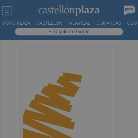
FORO PLAZA
CASTELLÓN
VILA-REAL
COMARCAS
COM
+ Seguir en Google