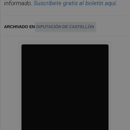
informado.
Suscr
í
bete
gratis al
bolet
í
n
aqu
í
.
ARCHIVADO EN
DIPUTACIÓN DE CASTELLÓN