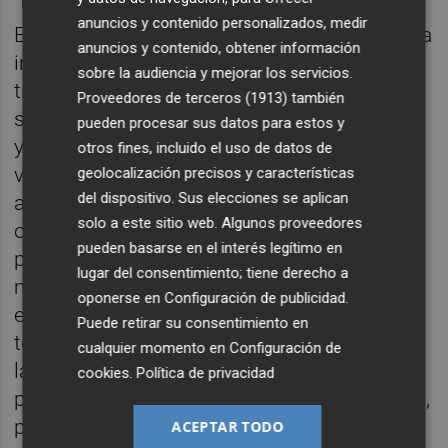
anuncios y contenido personalizados, medir
En este punto, el vicepresidente provincial ha
anuncios y contenido, obtener información
incidido en que el plan de mejora de
sobre la audiencia y mejorar los servicios.
travesías y accesos "pretende mejorar la
Proveedores de terceros (1913)
también
seguridad vial peatonal en el ámbito urbano
pueden procesar sus datos para estos y
y periurbano, dándoles prioridad frente a los
otros fines, incluido el uso de datos de
vehículos en los tramos de conflicto entre
geolocalización precisos y características
del dispositivo. Sus elecciones se aplican
ambos". Asimismo, el plan tiene como
solo a este sitio web. Algunos proveedores
objetivo mejorar la accesibilidad de las
pueden basarse en el interés legítimo en
personas mayores y de las personas con
lugar del consentimiento; tiene derecho a
movilidad reducida en el ámbito urbano por
oponerse en
Configuración de publicidad
.
el que transcurre la carretera. Además de
Puede retirar su consentimiento en
todo ello, se pretende mejorar el entorno de
cualquier momento en
Configuración de
la carretera dotándola de mobiliario urbano
cookies
.
Política de privacidad
para los peatones, como pueden ser bancos,
papeleras, jardineras, vegetación, etc., para
ACEPTAR TODO