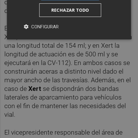
que puedan mejorar las condiciones de uso
RECHAZAR TODO
de la población en estos entornos urbanos.
CONFIGURAR
En el caso de las travesías de
Barracas
y
Xert, se va a actuar en la carretera CV-240 en
una longitud total de 154 ml; y en Xert la
longitud de actuación es de 500 ml y se
ejecutará en la CV-112). En ambos casos se
construirán aceras a distinto nivel dado el
mayor ancho de las travesías. Además, en el
caso de
Xert
se dispondrán dos bandas
laterales de aparcamiento para vehículos
con el fin de mantener las necesidades del
vial.
El vicepresidente responsable del área de