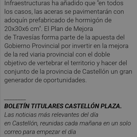
Infraestructuras ha añadido que "en todos
los casos, las aceras se pavimentarán con
adoquín prefabricado de hormigón de
20x30x6 cm". El Plan de Mejora
de Travesías forma parte de la apuesta del
Gobierno Provincial por invertir en la mejora
de la red viaria provincial con el doble
objetivo de vertebrar el territorio y hacer del
conjunto de la provincia de Castellón un gran
generador de oportunidades.
________
BOLET
Í
N
TITULARES
CASTELL
ÓN
PLAZA.
Las noticias má
s relevantes del d
í
a
en
Castelló
n
, reunidas cada ma
ñana en un solo
correo para empezar el d
í
a