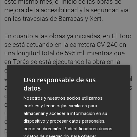
este mismo mes, el inicio de las obras de
mejora de la accesibilidad y la seguridad vial
en las travesías de Barracas y Xert.
En cuanto a las obras ya iniciadas, en El Toro
se está actuando en la carretera CV-240 en
una longitud total de 595 ml, mientras que
en Torás se está ejecutando la obra en la
carreteras CV-236, en 190 ml. Como ha
explicado el vicepresidente y responsable del
Uso responsable de sus
datos
área de Infraestructuras,
Héctor Folgado
, "las
obras consisten en la mejora del pavimento
Nosotros y nuestros socios utilizamos
de la travesía así como la construcción de
cookies y tecnologías similares para
una plataforma única para poder mejorar la
almacenar y acceder a información en su
circulación de peatones y vehículos dando
dispositivo y procesar datos personales,
como su dirección IP, identificadores únicos
prioridad a los primeros".
y datos de navegación, para ofrecer