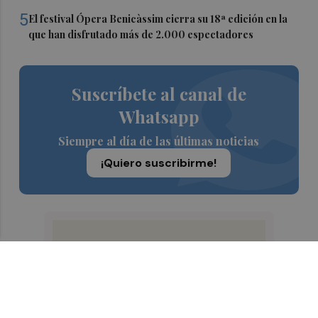
5
El festival Ópera Benicàssim cierra su 18ª edición en la
que han disfrutado más de 2.000 espectadores
Suscríbete al canal de
Whatsapp
Siempre al día de las últimas noticias
¡Quiero suscribirme!