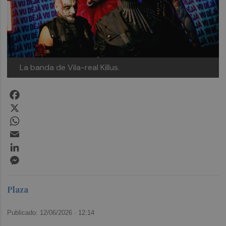
La banda de Vila-real Killus.
Facebook
X
WhatsApp
Email
LinkedIn
Messenger
Plaza
Publicado: 12/06/2026 ·
12:14