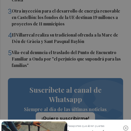
3
Otra inyección para el desarrollo de energía renovable
en Castellón: los fondos de la UE destinan 19 millones a
proyectos de 11 municipios
4
El Villarreal realiza su tradicional ofrenda a la Mare de
Déu de Gràcia y Sant Pasqual Baylón
5
Vila-real denuncia el traslado del Punto de Encuentro
Familiar a Onda por "el perjuicio que supondrá para las
familias"
Suscríbete al canal de
Whatsapp
Siempre al día de las últimas noticias
¡Quiero suscribirme!
Pasaportes que abren puertas