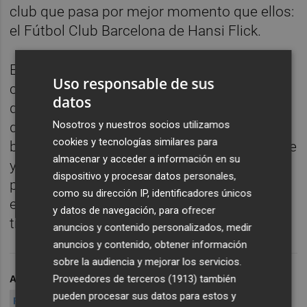
club que pasa por mejor momento que ellos:
el Fútbol Club Barcelona de Hansi Flick.
En todo caso, se trata de dos encuentros
Uso responsable de sus
complicadísimos y fundamentales en los
datos
que, además, el Submarino se enfrentará a
Nosotros y nuestros socios utilizamos
dos entrenadores que pasaron por el
cookies y tecnologías similares para
banquillo
groguet
como son Ernesto Valverde
almacenar y acceder a información en su
y Manuel Pellegrini. Dos semanas decisivas
dispositivo y procesar datos personales,
para el desenlace del curso que el Villarreal
como su dirección IP, identificadores únicos
encara con optimismo después de la
y datos de navegación, para ofrecer
trabajada victoria en Getafe.
anuncios y contenido personalizados, medir
anuncios y contenido, obtener información
sobre la audiencia y mejorar los servicios.
Proveedores de terceros (1913)
también
ARCHIVADO EN
VILLARREAL CF - ATHLETIC CLUB
pueden procesar sus datos para estos y
REAL BETIS - VILLARREAL CF
LALIGA EA SPORTS