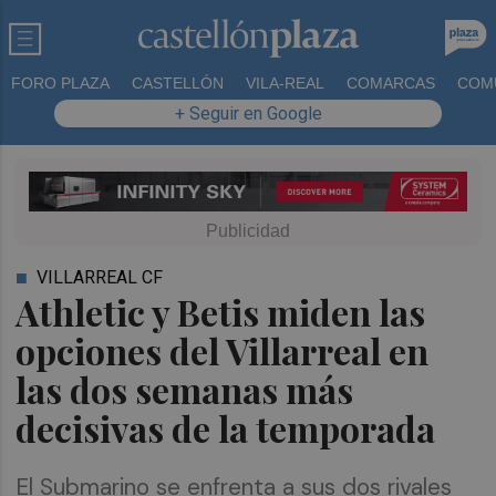
FORO PLAZA
CASTELLÓN
VILA-REAL
COMARCAS
COM
+ Seguir en Google
VILLARREAL CF
Athletic y Betis miden las
opciones del Villarreal en
las dos semanas más
decisivas de la temporada
El Submarino se enfrenta a sus dos rivales