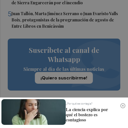
de Sierra Engarcerán por el incendio
5
Juan Tallón, Marta Jiménez Serrano o Juan Evaristo Valls
Boix, protagonistas de la programación de agosto de
Entre Libros en Benicàssim
Suscríbete al canal de
Whatsapp
Siempre al día de las últimas noticias
¡Quiero suscribirme!
¿Por qué se contagia?
La ciencia explica por
qué el bostezo es
contagioso