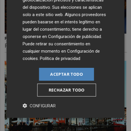
del dispositivo. Sus elecciones se aplican
solo a este sitio web. Algunos proveedores
pueden basarse en el interés legítimo en
lugar del consentimiento; tiene derecho a
oponerse en
Configuración de publicidad
.
Parece ciencia ficción
Puede retirar su consentimiento en
Prepárate para alucinar con estas criaturas
cualquier momento en
Configuración de
cookies
.
Política de privacidad
ACEPTAR TODO
RECHAZAR TODO
CONFIGURAR