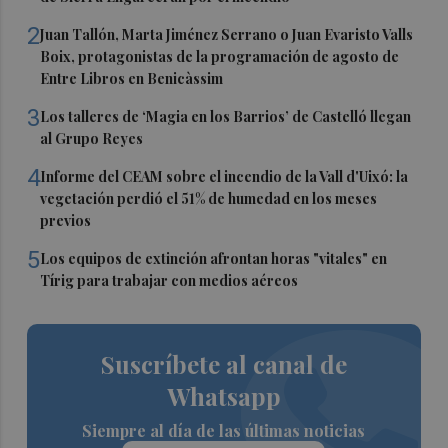
2
Juan Tallón, Marta Jiménez Serrano o Juan Evaristo Valls
Boix, protagonistas de la programación de agosto de
Entre Libros en Benicàssim
3
Los talleres de ‘Magia en los Barrios’ de Castelló llegan
al Grupo Reyes
4
Informe del CEAM sobre el incendio de la Vall d'Uixó: la
vegetación perdió el 51% de humedad en los meses
previos
5
Los equipos de extinción afrontan horas "vitales" en
Tírig para trabajar con medios aéreos
Suscríbete al canal de
Whatsapp
Siempre al día de las últimas noticias