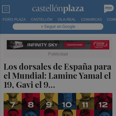
FORO PLAZA
CASTELLÓN
VILA-REAL
COMARCAS
COM
+ Seguir en Google
Los dorsales de España para
el Mundial: Lamine Yamal el
19, Gavi el 9…