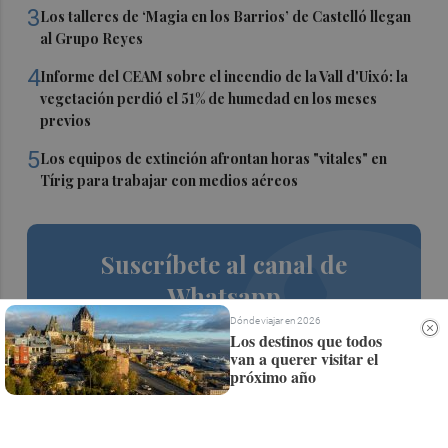
3
Los talleres de ‘Magia en los Barrios’ de Castelló llegan
al Grupo Reyes
4
Informe del CEAM sobre el incendio de la Vall d'Uixó: la
vegetación perdió el 51% de humedad en los meses
previos
5
Los equipos de extinción afrontan horas "vitales" en
Tírig para trabajar con medios aéreos
Suscríbete al canal de
Whatsapp
Dónde viajar en 2026
Siempre al día de las últimas noticias
Los destinos que todos
van a querer visitar el
¡Quiero suscribirme!
próximo año