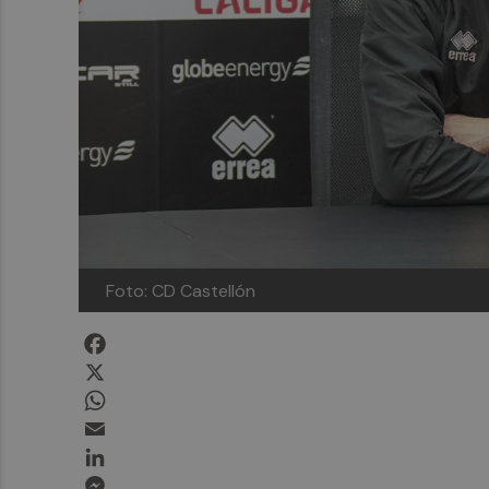
Foto: CD Castellón
Facebook
X
WhatsApp
Email
LinkedIn
Messenger