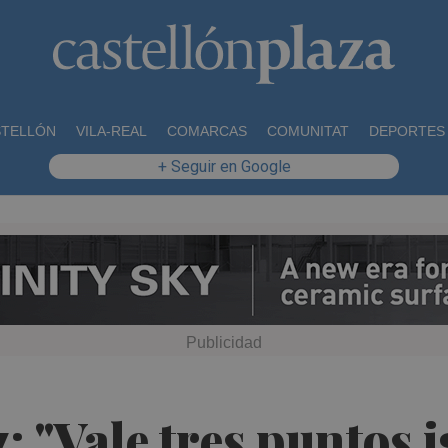
STELLÓN
VILA-REAL
COMARCAS
COMUNITAT
DEPORTES
+ Seguir en Google
"Vale tres puntos ig