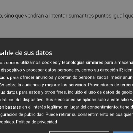
o, sino que vendrán a intentar sumar tres puntos igual qu
o en el que puedan implantar su juego y “se juegue” a lo q
 permitirían superar la barrera de los
50
, que marca la
able de sus datos
del club.
os socios utilizamos cookies y tecnologías similares para almacena
dispositivo y procesar datos personales, como su dirección IP, iden
ción, para ofrecer anuncios y contenido personalizados, medir anun
n sobre la audiencia y mejorar los servicios.
Proveedores de tercer
s datos para estos y otros fines, incluido el uso de datos de geolo
rísticas del dispositivo. Sus elecciones se aplican solo a este sitio
 basarse en el interés legítimo en lugar del consentimiento; tiene 
guración de publicidad
. Puede retirar su consentimiento en cualqu
cookies
.
Política de privacidad
enviada cada d
í
a a tu correo para seguir la actualidad sin
et
í
n aqu
í.