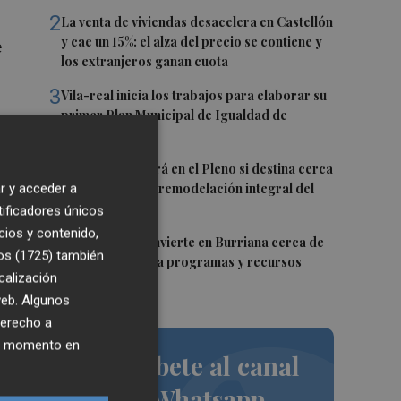
2
La venta de viviendas desacelera en Castellón
y cae un 15%: el alza del precio se contiene y
e
los extranjeros ganan cuota
3
Vila-real inicia los trabajos para elaborar su
primer Plan Municipal de Igualdad de
ue
Oportunidades
4
Burriana decidirá en el Pleno si destina cerca
de un millón a la remodelación integral del
r y acceder a
Camí Fondo
tificadores únicos
cios y contenido,
5
La Generalitat invierte en Burriana cerca de
os (1725)
también
5,6 millones para programas y recursos
calización
sociales
 web. Algunos
derecho a
ier momento en
Suscríbete al canal
de Whatsapp