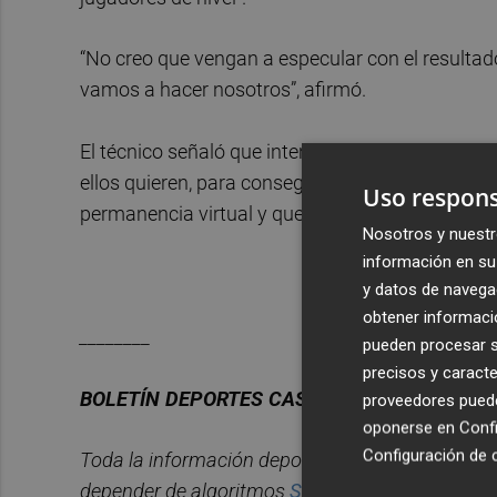
“No creo que vengan a especular con el resultad
vamos a hacer nosotros”, afirmó.
El técnico señaló que intentarán hacer un partid
ellos quieren, para conseguir tres puntos que les
Uso respons
permanencia virtual y que era el primer objetivo 
Nosotros y nuestr
información en su 
y datos de navega
obtener informació
________
pueden procesar su
precisos y caracte
BOLET
Í
N DEPORTES CASTELL
ÓN PLAZA.
proveedores pueden
oponerse en
Confi
Configuración de 
Toda la información deportiva de la provincia, 
depender de algoritmos.
Suscr
í
bete
gratis al bol