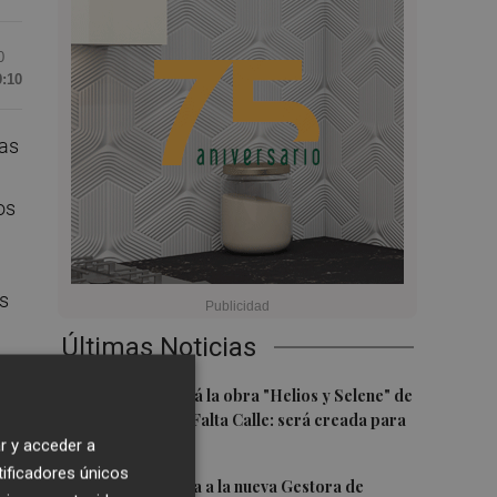
0
9:10
mas
os
s
Últimas Noticias
n
1
Castelló acogerá la obra "Helios y Selene" de
la compañía Te Falta Calle: será creada para
el eclipse
r y acceder a
tificadores únicos
2
Castelló traslada a la nueva Gestora de