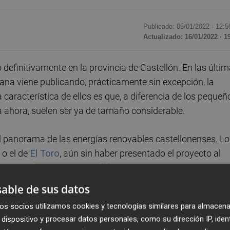
Publicado: 05/01/2022 ·
12:5
Actualizado: 16/01/2022 · 1
 definitivamente en la provincia de Castellón. En las últi
ciana viene publicando, prácticamente sin excepción, la
 característica de ellos es que, a diferencia de los pequeñ
a ahora, suelen ser ya de tamaño considerable.
 panorama de las energías renovables castellonenses. Lo
o el de
El Toro
, aún sin haber presentado el proyecto al
uso con arraigo en Castellón, como EnerHi, con un gra
cas.
able de sus datos
os socios utilizamos cookies y tecnologías similares para almacena
as
dispositivo y procesar datos personales, como su dirección IP, iden