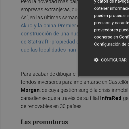
Pero la novedad más palpable está en el intento d
y datos de navega
obtener informació
empresas extranjeras, que hasta ahora no se habí
pueden procesar su
Así, en las últimas semanas se ha conocido el
m
precisos y caracte
Akuo y la china Premier
en les Coves de Vinrom
proveedores pueden
construcción de una nueva línea de Muy Alta
oponerse en
Confi
de Statkraft -propiedad del Gobierno noruego- 
Configuración de 
que las localidades han puesto en
stand-by
.
CONFIGURAR
Para acabar de dibujar el panorama fotovoltaic
fondos inversores para implantarse en Castelló
Morgan
, de cuya gestión surgió la crisis inmobi
canadiense que a través de su filial
InfraRed
ge
de renovables en 30 países.
Las promotoras