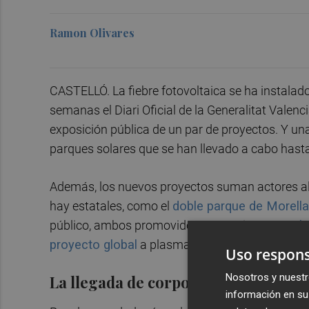
Ramon Olivares
CASTELLÓ. La fiebre fotovoltaica se ha instalado
semanas el Diari Oficial de la Generalitat Valen
exposición pública de un par de proyectos. Y una
parques solares que se han llevado a cabo hast
Además, los nuevos proyectos suman actores al
hay estatales, como el
doble parque de Morella
público, ambos promovidos por Acciona.
E incl
proyecto global
a plasmar en diferentes comar
Uso respons
Nosotros y nuestr
La llegada de corporaciones foráne
información en su 