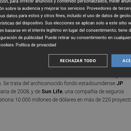
e aterrizaje en el territorio castellonense de grandes
ción, para ofrecer anuncios y contenido personalizados, medir anun
n sobre la audiencia y mejorar los servicios.
Proveedores de tercer
an interesado por el desarrollo fotovoltaico en la provinc
s datos para estos y otros fines, incluido el uso de datos de geolo
egaparque solar promovido por la compañía francesa
rísticas del dispositivo. Sus elecciones se aplican solo a este sitio
à, Cabanes y Benlloc,
que conlleva además la
 basarse en el interés legítimo en lugar del consentimiento; tiene 
 Tensión
. Y un par de meses antes se supo de la
intención
guración de publicidad
. Puede retirar su consentimiento en cualqu
de ubicar una gran planta solar en la Vall d'Uixó y Xilx
cookies
.
Política de privacidad
RECHAZAR TODO
ACE
o, recientemente se ha conocido la voluntad de dos grand
n. Se trata del archiconocido fondo estadounidense
JP
liaria de 2008, y de
Sun Life
, una compañía de seguros
stiona 10.000 millones de dólares en más de 220 proyect