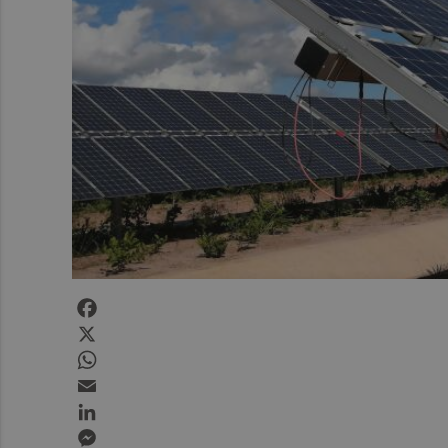
Facebook
X
WhatsApp
Email
LinkedIn
Messenger