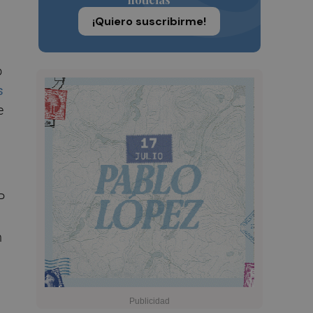
¡Quiero suscribirme!
o
s
e
P
n