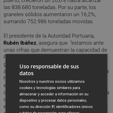
puerto, crecieron un 20,6% hasta alcanzar
las 838.680 toneladas. Por su parte, los
graneles sólidos aumentaron un 16,2%,
sumando 752.986 toneladas movidas.
El presidente de la Autoridad Portuaria,
Rubén Ibáñez
, asegura que "estamos ante
unas cifras que demuestran la capacidad de
PortCastelló para diversificar sus tráficos y
ganar competitividad en mercados clave" y
Uso responsable de sus
añade que “cerrar el mejor febrero de nuestra
datos
historia no es casualidad, es el resultado del
Nosotros y nuestros socios utilizamos
esfuerzo de toda la comunidad portuaria y
cookies y tecnologías similares para
de una estrategia clara para atraer mercancía
almacenar y acceder a información en su
de mayor valor añadido, como demuestra el
dispositivo y procesar datos personales,
espectacular crecimiento en contenedores y
como su dirección IP, identificadores únicos
y datos de navegación, para ofrecer