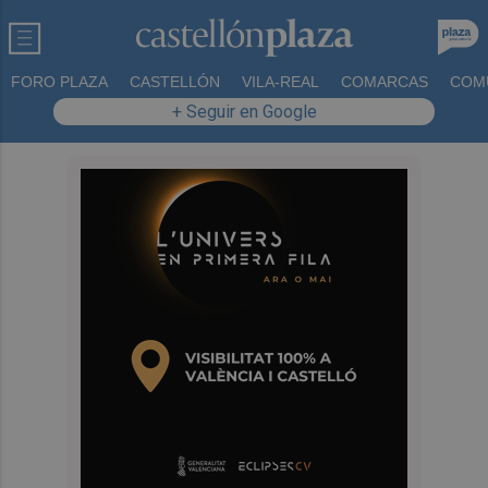
FORO PLAZA
CASTELLÓN
VILA-REAL
COMARCAS
COM
+ Seguir en Google