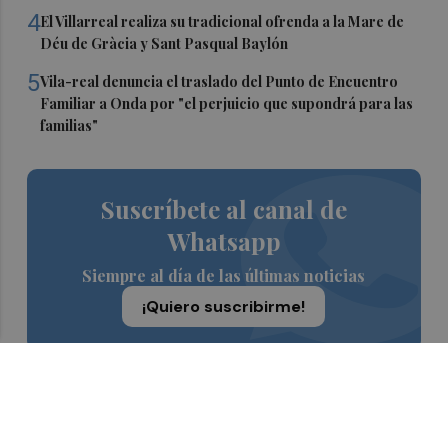
4
El Villarreal realiza su tradicional ofrenda a la Mare de
Déu de Gràcia y Sant Pasqual Baylón
5
Vila-real denuncia el traslado del Punto de Encuentro
Familiar a Onda por "el perjuicio que supondrá para las
familias"
Suscríbete al canal de
Whatsapp
Siempre al día de las últimas noticias
¡Quiero suscribirme!