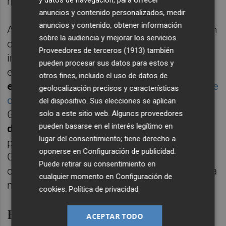
mercancía general".
anuncios y contenido personalizados, medir
anuncios y contenido, obtener información
Ahora, en un contexto de contienda bélica en
sobre la audiencia y mejorar los servicios.
oriente Medio, el puerto mantiene un
Proveedores de terceros (1913)
también
importante movimiento pese a los efectos
pueden procesar sus datos para estos y
en la
industria azulejera o en el sector
otros fines, incluido el uso de datos de
energético
. Sobre todo destaca el
tránsito de
geolocalización precisos y características
contenedores
, ya que las instalaciones del
del dispositivo. Sus elecciones se aplican
Grau están atrayendo nuevos
transbordos
solo a este sitio web. Algunos proveedores
pueden basarse en el interés legítimo en
de contenedores
ante la saturación de
lugar del consentimiento; tiene derecho a
puertos del Mediterráneo. Al respecto,
oponerse en
Configuración de publicidad
.
Castelló cuenta con un nuevo servicio de
Puede retirar su consentimiento en
contenedores de
Maersk
, la segunda naviera
cualquier momento en
Configuración de
mundial, con destino a Casablanca.
cookies
.
Política de privacidad
Balance acumulado positivo
ACEPTAR TODO