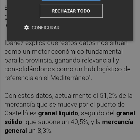
En el acumulado del año, la mercancía
RECHAZAR TODO
general experimentó un avance el 43,9% y
los contenedores un incremento del 45,7%.
CONFIGURAR
Ibáñez explica que "estos datos nos sitúan
como un motor económico fundamental
para la provincia, ganando relevancia l y
consolidándonos como un hub logístico de
referencia en el Mediterráneo".
Con estos datos, actualmente el 51,2% de la
mercancía que se mueve por el puerto de
Castelló es
granel líquido
, seguido del
granel
sólido
-que supone un 40,5%, y la
mercancía
general
un 8,3%.