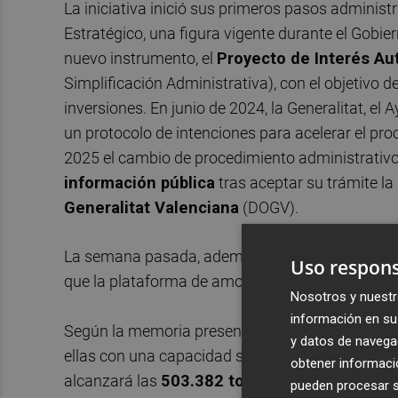
La iniciativa inició sus primeros pasos administ
Estratégico, una figura vigente durante el Gobie
nuevo instrumento, el
Proyecto de Interés A
Simplificación Administrativa), con el objetivo de
inversiones. En junio de 2024, la Generalitat, e
un protocolo de intenciones para acelerar el pr
2025 el cambio de procedimiento administrativo 
información pública
tras aceptar su trámite la
Generalitat Valenciana
(DOGV).
La semana pasada, además, activó la solicitud 
Uso respons
que la plataforma de amoniaco verde afronta ya
Nosotros y nuestr
información en su 
Según la memoria presentada para la obtención d
y datos de navega
ellas con una capacidad superior a las 167.000
obtener informació
alcanzará las
503.382 toneladas anuales
cuan
pueden procesar su