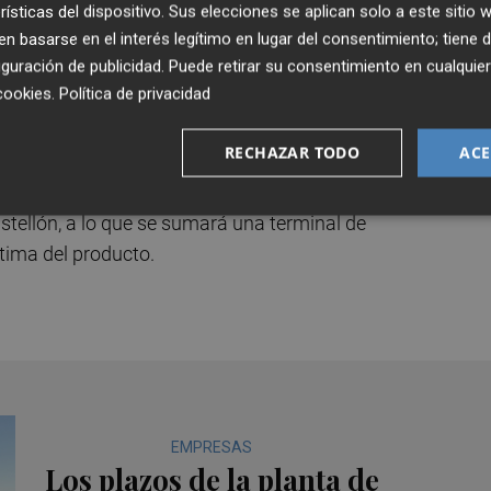
á previsto que la primera fase concluya en 2029, la
rísticas del dispositivo. Sus elecciones se aplican solo a este sitio
 basarse en el interés legítimo en lugar del consentimiento; tiene 
guración de publicidad
. Puede retirar su consentimiento en cualqu
cookies
.
Política de privacidad
s en la primera fase y a 498 millones en cada una 
56 millones de euros.
RECHAZAR TODO
ACE
stica de Castellón, sobre una superficie de
314.184 met
astellón, a lo que se sumará una terminal de
tima del producto.
EMPRESAS
Los plazos de la planta de