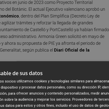
rativos en junio de 2023 como Proyecto Territorial
rno del Botànic. El actual Ejecutivo valenciano aprobó un
utonómico
, dentro del Plan Simplifica (Decreto Ley de
 agilizar trámites y reforzar la llegada de grandes
l Ayuntamiento de Castelló y PortCastelló ya habían firmado
oceso administrativo. Armonia Green solicitó en mayo de
y ahora su propuesta de PIE ya afronta el periodo de
 Generalitat, según publica el
Diari Oficial de la
de una nueva
Autorización Ambiental Integrada
(AAI), por
able de sus datos
 sus últimos trámites administrativos.
os socios utilizamos cookies y tecnologías similares para almacena
dispositivo y procesar datos personales, como su dirección IP, iden
el PIA, el proyecto se ejecutará en tres fases, cada una 
ción, para ofrecer anuncios y contenido personalizados, medir anun
 toneladas anuales de amoniaco. La producción total
n sobre la audiencia y mejorar los servicios.
Proveedores de tercer
do la instalación esté plenamente operativa. La planta
s datos para estos y otros fines, incluido el uso de datos de geolo