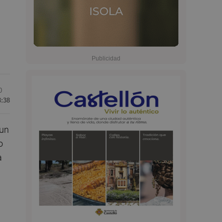
0
8:38
 un
o
a