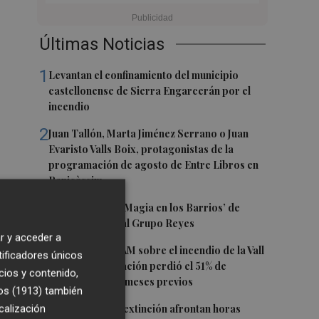
Últimas Noticias
1
Levantan el confinamiento del municipio
castellonense de Sierra Engarcerán por el
incendio
2
Juan Tallón, Marta Jiménez Serrano o Juan
Evaristo Valls Boix, protagonistas de la
programación de agosto de Entre Libros en
Benicàssim
 lo
3
Los talleres de ‘Magia en los Barrios’ de
Castelló llegan al Grupo Reyes
r y acceder a
4
Informe del CEAM sobre el incendio de la Vall
tificadores únicos
de
d'Uixó: la vegetación perdió el 51% de
cios y contenido,
humedad en los meses previos
os (1913)
también
5
Los equipos de extinción afrontan horas
calización