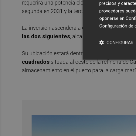
requerirá una potencia eléctrica de 850 MW y est
precisos y caracte
segunda en 2031 y la tercera en 2033.
proveedores pueden
oponerse en
Confi
Configuración de 
La inversión ascenderá a
660 millones de euro
las dos siguientes
, alcanzando un total de
1.6
CONFIGURAR
Su ubicación estará dentro de la plataforma logí
cuadrados
situada al oeste de la refinería de C
almacenamiento en el puerto para la carga marí