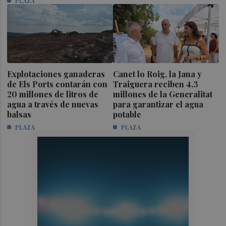
PLAZA
Explotaciones ganaderas
Canet lo Roig, la Jana y
de Els Ports contarán con
Traiguera reciben 4,3
20 millones de litros de
millones de la Generalitat
agua a través de nuevas
para garantizar el agua
balsas
potable
PLAZA
PLAZA