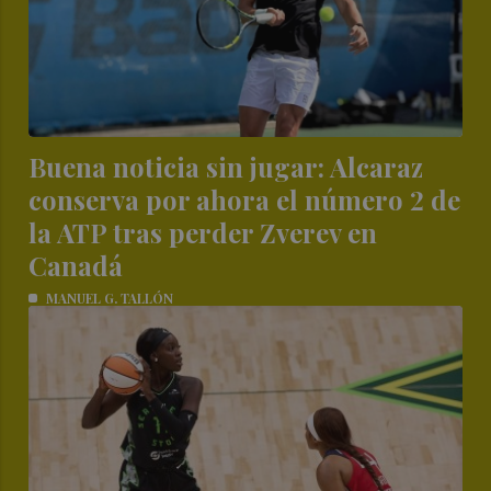
Buena noticia sin jugar: Alcaraz
conserva por ahora el número 2 de
la ATP tras perder Zverev en
Canadá
MANUEL G. TALLÓN