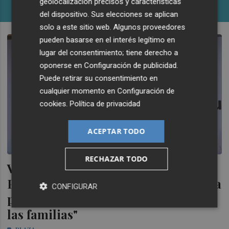
geolocalización precisos y características
PLAZA
del dispositivo. Sus elecciones se aplican
solo a este sitio web. Algunos proveedores
pueden basarse en el interés legítimo en
lugar del consentimiento; tiene derecho a
oponerse en
Configuración de publicidad
.
Puede retirar su consentimiento en
cualquier momento en
Configuración de
cookies
.
Política de privacidad
ACEPTAR TODO
RECHAZAR TODO
Vila-real denuncia el traslado del
Punto de Encuentro Familiar a Onda
CONFIGURAR
por "el perjuicio que supondrá para
las familias"