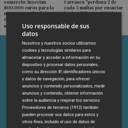
comercio: inyectan
Carrasco "perdona 2 de
800.000 euros para la
cada 3 multas por ensuciar
nueva campaña de bonos
la vía pública" y el PP le
comerciales
acusa de "mentir"
Uso responsable de sus
PLAZA
PLAZA
datos
Nosotros y nuestros socios utilizamos
cookies y tecnologías similares para
almacenar y acceder a información en su
dispositivo y procesar datos personales,
como su dirección IP, identificadores únicos
y datos de navegación, para ofrecer
anuncios y contenido personalizados, medir
anuncios y contenido, obtener información
Castelló apuesta por convertir el
sobre la audiencia y mejorar los servicios.
eclipse en un referente científico:
Proveedores de terceros (1913)
también
recibirá a un gran equipo de
pueden procesar sus datos para estos y
expertos
otros fines, incluido el uso de datos de