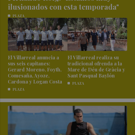
ilusionados con esta temporada"
PLAZA
El Villarreal anuncia a
El Villarreal realiza su
sus seis capitanes:
tradicional ofrenda a la
Gerard Moreno, Foyth,
Mare de Déu de Gràcia y
Comesaña, Ayoze,
Sant Pasqual Baylón
Cardona y Logan Costa
PLAZA
PLAZA