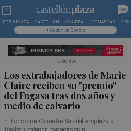
FORO PLAZA
CASTELLÓN
VILA-REAL
COMARCAS
COM
+ Seguir en Google
Los extrabajadores de Marie
Claire reciben su "premio"
del Fogasa tras dos años y
medio de calvario
El Fondo de Garantía Salarial empieza a
trasferir salarios impagados e