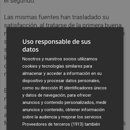
el segundo.
Las mismas fuentes han trasladado su
satisfacción, al tratarse de la primera buena
noticia que reciben tras dos años y medio de
Uso responsable de sus
sufrimiento. Los problemas comenzaron en
datos
septiembre de 2023, cuando la empresa no
logró enderezar su rumbo tras décadas de
Nosotros y nuestros socios utilizamos
dificultades, despidió a 190 trabajadores y
cookies y tecnologías similares para
mantuvo a otros 70 en un ERTE.
almacenar y acceder a información en su
dispositivo y procesar datos personales,
como su dirección IP, identificadores únicos
En octubre de 2024 parecía abrirse una
y datos de navegación, para ofrecer
nueva oportunidad para la textil con su
anuncios y contenido personalizados, medir
adquisición por parte de
Formen
, una
anuncios y contenido, obtener información
antigua empresa del sector con sede en
sobre la audiencia y mejorar los servicios.
Madrid que se había reconstituido tras varios
Proveedores de terceros (1913)
también