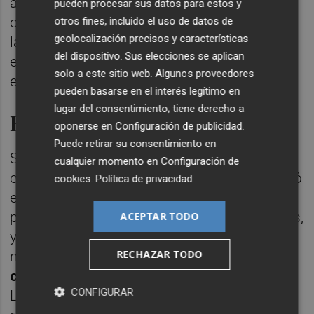
años sin actividad. La operación devolvió el
pueden procesar sus datos para estos y
optimismo a la comarca, al comprometerse
otros fines, incluido el uso de datos de
geolocalización precisos y características
la compradora a mantener a los 70
del dispositivo. Sus elecciones se aplican
empleados e invertir
tres millones de euros
solo a este sitio web. Algunos proveedores
en un plazo de tres años.
pueden basarse en el interés legítimo en
lugar del consentimiento; tiene derecho a
El final de la empresa
oponerse en
Configuración de publicidad
.
Puede retirar su consentimiento en
Sin embargo, su llegada resultó ser un
cualquier momento en
Configuración de
espejismo. Desde el inicio, Formen no abonó
cookies
.
Política de privacidad
el importe de la compra de la unidad
productiva ni los salarios de los trabajadores,
ACEPTAR TODO
y en febrero anunció de forma unilateral su
RECHAZAR TODO
marcha y la intención de aplicar un
ERE
colectivo
, alegando un despido procedente.
CONFIGURAR
Los empleados demandaron a la empresa