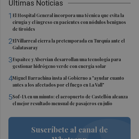
Últimas Noticias
1
El Hospital General incorpora una técnica que evita la
cirugía y el ingreso en pacientes con nódulos benignos
de tiroides
2
El Villarreal cierra la pretemporada en Turquía ante el
Galatasaray
3
Espaitec y Abervian desarrollan una tecnología para
gestionar hidrógeno verde con energía solar
4
Miguel Barrachina insta al Gobierno a "ayudar cuanto
antes a los afectados por el fuego en La Vall"
5
Sof-IA en un minuto: el aeropuerto de Castellón alcanza
el mejor resultado mensual de pasajeros en julio
Suscríbete al canal de