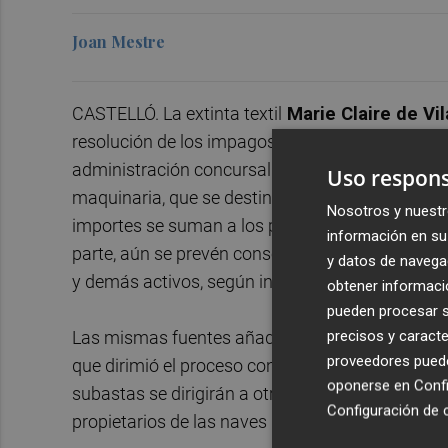
Joan Mestre
CASTELLÓ. La extinta textil
Marie Claire de Vi
resolución de los impagos con la plantilla referen
administración concursal acaba de reunir
200.0
Uso respons
maquinaria, que se destinarán a cantidades pend
Nosotros y nuestr
importes se suman a los pagos que destinó el
Fo
información en su 
parte, aún se prevén conseguir más fondos a tra
y datos de navega
y demás activos, según informa el personal afec
obtener informació
pueden procesar su
precisos y caracte
Las mismas fuentes añaden que los 200.000 euro
proveedores pueden
que dirimió el proceso concursal para su reparto
oponerse en
Confi
subastas se dirigirán a otros acreedores, como e
Configuración de 
propietarios de las naves industriales (Calpe Inv