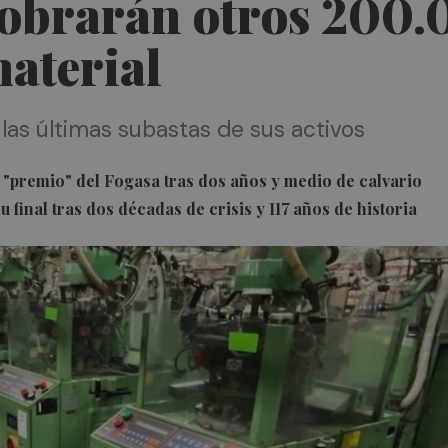
cobrarán otros 200.
material
 las últimas subastas de sus activos
 "premio" del Fogasa tras dos años y medio de calvario
 final tras dos décadas de crisis y 117 años de historia