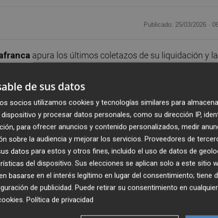
Publicado: 25/03/2026 ·
0
lafranca
apura los últimos coletazos de su liquidación y la
tes al periodo del último propietario -
Formen
-. Ahora, la
00 euros
procedentes de subastas de stock de material 
able de sus datos
ientes de las indemnizaciones de los trabajadores. Estos
os socios utilizamos cookies y tecnologías similares para almacena
ndo de Garantía Salarial
(Fogasa) en diciembre. Por otr
dispositivo y procesar datos personales, como su dirección IP, iden
vés de las ventas, mediante pujas, de producto, maquinar
ción, para ofrecer anuncios y contenido personalizados, medir anun
tado.
n sobre la audiencia y mejorar los servicios.
Proveedores de tercer
s datos para estos y otros fines, incluido el uso de datos de geolo
rísticas del dispositivo. Sus elecciones se aplican solo a este sitio
s ya han sido consignados en el juzgado de lo Mercantil
 basarse en el interés legítimo en lugar del consentimiento; tiene 
 entre los exempleados. Las cuantías de las siguientes
guración de publicidad
. Puede retirar su consentimiento en cualqu
l
Institut Valencià de Finances
o los antiguos
cookies
.
Política de privacidad
est).