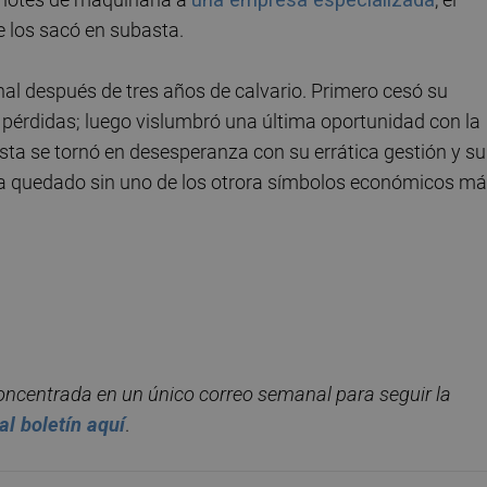
e los sacó en subasta.
nal después de tres años de calvario. Primero cesó su
 pérdidas; luego vislumbró una última oportunidad con la
esta se tornó en desesperanza con su errática gestión y su
e ha quedado sin uno de los otrora símbolos económicos m
concentrada en un ú
nico correo semanal para seguir la
al bolet
í
n aqu
í
.