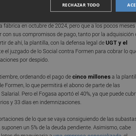
RECHAZAR TODO
ACE
ra la salida de sus últimos activos, va resolviendo la
dores que empleó Marie Claire en la época de la gestión
a fábrica en octubre de 2024, pero que a los pocos meses 
r con sus compromisos de pago, tanto por la adquisición 
r de ahí, la plantilla, con la defensa legal de
UGT y el
e el juzgado de lo Social contra Formen para cobrar lo qu
zaciones por despido.
septiembre, ordenando el pago de
cinco millones
a la plantil
de Formen, lo que permitirá el abono de parte de las
Salarial. Pero el Fogasa aportó el 40%, ya que puede cubr
rios y 33 días en indemnizaciones.
ortaciones de lo que se vaya consiguiendo de las subasta
, suponen un 5% de la deuda pendiente. Asimismo, cabe
 lotes de maquinaria a
una empresa especializada
, el