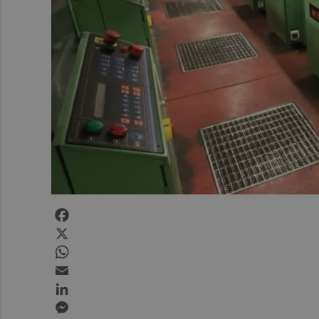
Facebook
X
WhatsApp
Email
LinkedIn
Messenger