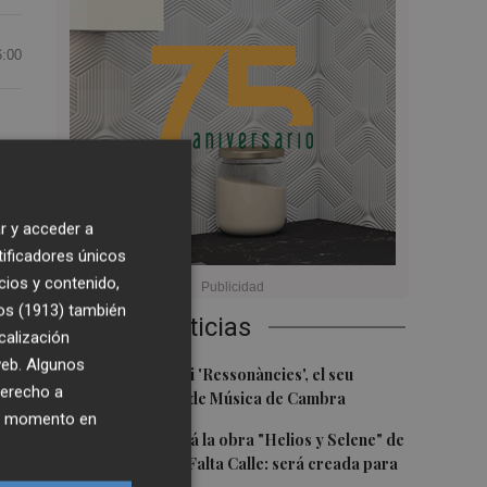
6:00
y
r y acceder a
a
tificadores únicos
ia
cios y contenido,
os (1913)
también
Últimas Noticias
calización
 web. Algunos
1
Culla estrena hui 'Ressonàncies', el seu
derecho a
primer Festival de Música de Cambra
ier momento en
2
Castelló acogerá la obra "Helios y Selene" de
la compañía Te Falta Calle: será creada para