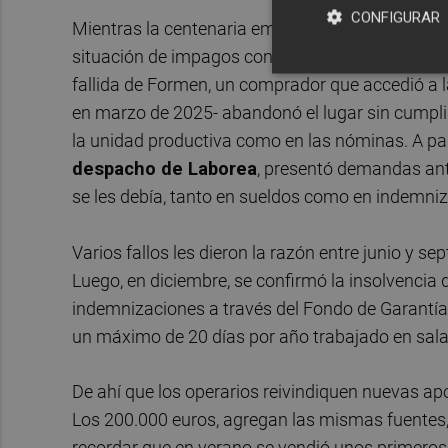
CONFIGURAR
Mientras la centenaria empresa castellonense apu
situación de impagos con los últimos 70 trabaja
fallida de Formen, un comprador que accedió a l
en marzo de 2025- abandonó el lugar sin cumpli
la unidad productiva como en las nóminas. A parti
despacho de Laborea
, presentó demandas ant
se les debía, tanto en sueldos como en indemni
Varios fallos les dieron la razón entre junio y 
Luego, en diciembre, se confirmó la insolvencia 
indemnizaciones a través del Fondo de Garantía 
un máximo de 20 días por año trabajado en sala
De ahí que los operarios reivindiquen nuevas ap
Los 200.000 euros, agregan las mismas fuentes
recordar que en verano se vendió unos primeros