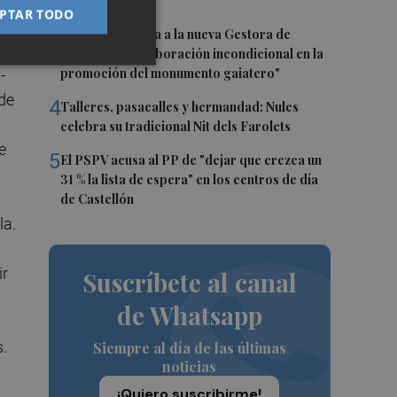
el eclipse
PTAR TODO
3
Castelló traslada a la nueva Gestora de
Gaiates su "colaboración incondicional en la
promoción del monumento gaiatero"
-
de
4
Talleres, pasacalles y hermandad: Nules
celebra su tradicional Nit dels Farolets
e
5
El PSPV acusa al PP de "dejar que crezca un
31 % la lista de espera" en los centros de día
de Castellón
la.
ir
Suscríbete al canal
de Whatsapp
s.
Siempre al día de las últimas
noticias
¡Quiero suscribirme!