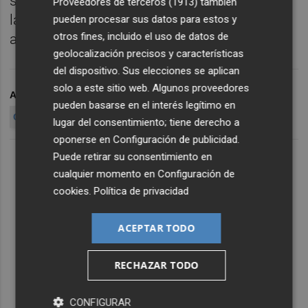
sobre las ofertas, ni la propuesta técnica ni
Proveedores de terceros (1913)
también
la económica, tan solo que ambas han sido
pueden procesar sus datos para estos y
otros fines, incluido el uso de datos de
aceptadas por la mesa de contratación.
geolocalización precisos y características
del dispositivo. Sus elecciones se aplican
solo a este sitio web. Algunos proveedores
ARCHIVADO EN
AJUNTAMENT DE VILA-REAL
BES
FCC
pueden basarse en el interés legítimo en
CESPA
URBASER
lugar del consentimiento; tiene derecho a
oponerse en
Configuración de publicidad
.
Puede retirar su consentimiento en
cualquier momento en
Configuración de
cookies
.
Política de privacidad
ACEPTAR TODO
RECHAZAR TODO
CONFIGURAR