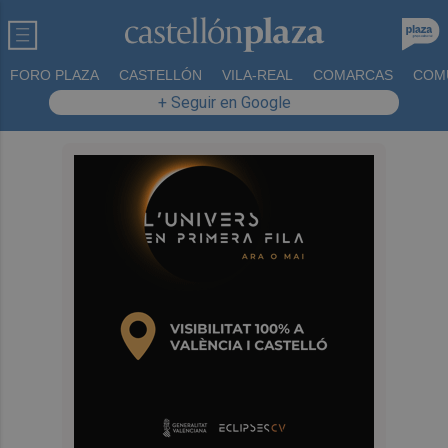
FORO PLAZA
CASTELLÓN
VILA-REAL
COMARCAS
COM
+ Seguir en Google