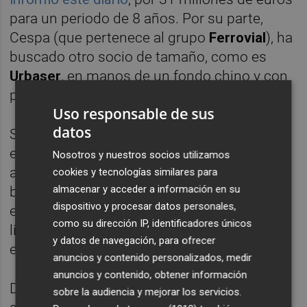
para un periodo de 8 años. Por su parte,
Cespa (que pertenece al grupo
Ferrovial
), ha
buscado otro socio de tamaño, como es
Urbaser
, en manos de un fondo chino y con
presencia en más de 20 países.
Uso responsable de sus
datos
Se da la circunstancia de que cualquiera de
estas cuatro empresas pueden prestar
Nosotros y nuestros socios utilizamos
ambos servicios, tanto el de recogida de
cookies y tecnologías similares para
almacenar y acceder a información en su
basuras (que además incluye la gestión del
dispositivo y procesar datos personales,
ecoparque en el nuevo contrato) como el de
como su dirección IP, identificadores únicos
limpieza viaria, pero han decidido concursar
y datos de navegación, para ofrecer
en alianza.
anuncios y contenido personalizados, medir
anuncios y contenido, obtener información
De momento no se conocen más aspectos
sobre la audiencia y mejorar los servicios.