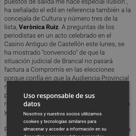
puestos de salida me hace especial ilusión",
ha señalado el edil en referencia también a la
concejala de Cultura y número tres de la
lista,
Verònica Ruiz
. A preguntas de los
periodistas en un acto celebrado en el
Casino Antiguo de Castellón este lunes, se
ha mostrado "convencido" de que la
situación judicial de Brancal no pasará
factura a Compromís en las elecciones
porque confía en que la Audiencia Provincial
resuelva favorablemente el recurso
Uso responsable de sus
presentado por los investigados. "El día 21
datos
nosotros podremos tener la cabeza bien alta
y otros, no", augura el vicealcalde.
Nosotros y nuestros socios utilizamos
cookies y tecnologías similares para
Respecto a los resultados electorales, Garcia
almacenar y acceder a información en su