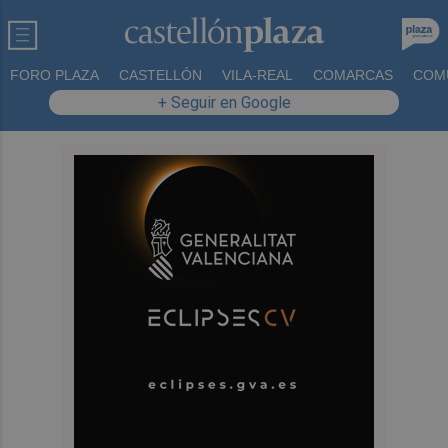
FORO PLAZA
CASTELLÓN
VILA-REAL
COMARCAS
COM
+ Seguir en Google