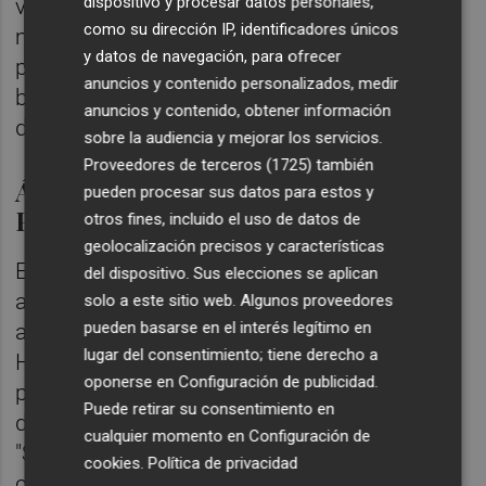
dispositivo y procesar datos personales,
vaticina que ningún grupo político obtendrá
como su dirección IP, identificadores únicos
más de siete concejales en el Ayuntamiento,
y datos de navegación, para ofrecer
por lo que están abocados a "una política de
anuncios y contenido personalizados, medir
bloques" que tendrá que sustentarse en "el
anuncios y contenido, obtener información
diálogo" y no en "el radicalismo".
sobre la audiencia y mejorar los servicios.
Proveedores de terceros (1725)
también
Áreas irrenunciables de un nuevo
pueden procesar sus datos para estos y
Pacte del Grau
otros fines, incluido el uso de datos de
geolocalización precisos y características
El cabeza de lista de Compromís ha
del dispositivo. Sus elecciones se aplican
avanzado que, en caso de llegar a la alcaldía,
solo a este sitio web. Algunos proveedores
pueden basarse en el interés legítimo en
asumirá la competencia en Recursos
lugar del consentimiento; tiene derecho a
Humanos, un área que supone un tercio del
oponerse en
Configuración de publicidad
.
presupuesto municipal. En este sentido, ha
Puede retirar su consentimiento en
destacado la importancia del funcionariado:
cualquier momento en
Configuración de
"Si no tenemos gente decidida, no podemos
cookies
.
Política de privacidad
cambiar las cosas [...], ha sido gracias a los