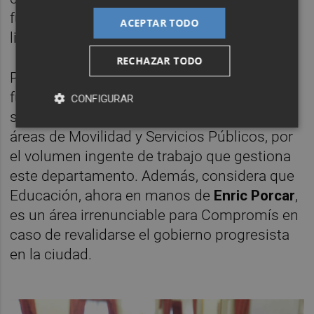
funcionarios que hemos podido atajar las
ACEPTAR TODO
listas de espera de la dependencia".
RECHAZAR TODO
Por otra parte, también considera
fundamental si se reedita el Pacte del Grau
CONFIGURAR
separar la Concejalía de Urbanismo de las
áreas de Movilidad y Servicios Públicos, por
el volumen ingente de trabajo que gestiona
este departamento. Además, considera que
Educación, ahora en manos de
Enric Porcar
,
es un área irrenunciable para Compromís en
caso de revalidarse el gobierno progresista
en la ciudad.