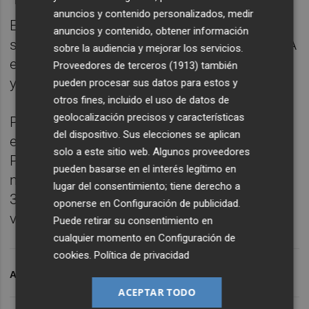
anuncios y contenido personalizados, medir
En el caso del petróleo intermedio de Texas
anuncios y contenido, obtener información
su precio también ha rebajado las subidas. A
sobre la audiencia y mejorar los servicios.
esa misma hora, el barril escalaba un 4,85 %
Proveedores de terceros (1913)
también
y se negociaba en 91,6 dólares.
pueden procesar sus datos para estos y
otros fines, incluido el uso de datos de
geolocalización precisos y características
Por su parte, el gas natural de referencia en
del dispositivo. Sus elecciones se aplican
el Viejo Continente, el del mercado TTF de
solo a este sitio web. Algunos proveedores
Países Bajos, se disparaba un 8,4 %, y el
pueden basarse en el interés legítimo en
megavatio hora se pagaba a 48,548 euros,
lugar del consentimiento; tiene derecho a
3,763 euros más caro que al cierre del
oponerse en
Configuración de publicidad
.
viernes.
Puede retirar su consentimiento en
cualquier momento en
Configuración de
cookies
.
Política de privacidad
ARCHIVADO EN
BRENT
ACEPTAR TODO