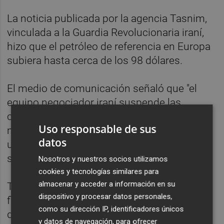
La noticia publicada por la agencia Tasnim,
vinculada a la Guardia Revolucionaria iraní,
hizo que el petróleo de referencia en Europa
subiera hasta cerca de los 98 dólares.
El medio de comunicación señaló que "el
equipo negociador iraní suspende las
conversaciones y el intercambio de
Uso responsable de sus
mensajes (con Estados Unidos) a través de
datos
un mediador dado que el régimen sionista
sigue cometiendo crímenes en el Líbano".
Nosotros y nuestros socios utilizamos
cookies y tecnologías similares para
almacenar y acceder a información en su
Tasnim aseguró que hasta que no haya un
dispositivo y procesar datos personales,
fin de las hostilidades en el Líbano "no habrá
como su dirección IP, identificadores únicos
diálogo".
y datos de navegación, para ofrecer